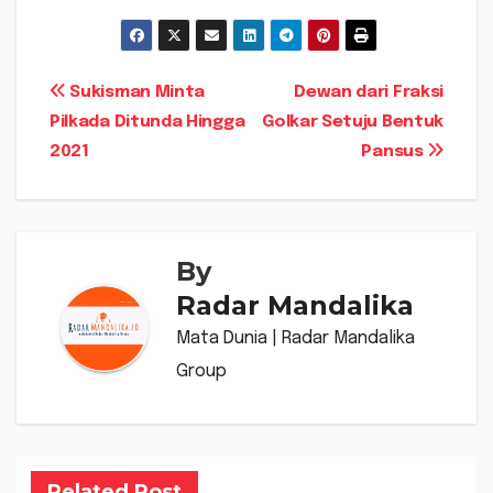
Navigasi
Sukisman Minta
Dewan dari Fraksi
Pilkada Ditunda Hingga
Golkar Setuju Bentuk
pos
2021
Pansus
By
Radar Mandalika
Mata Dunia | Radar Mandalika
Group
Related Post