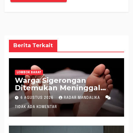
Berita Terkait
LOMBOK BARAT
Warga Sigerongan
Ditemukan Meninggal
saat Setrum Ikan di
6 AGUSTUS 2026
RADAR MANDALIKA
Sungai
TIDAK ADA KOMENTAR