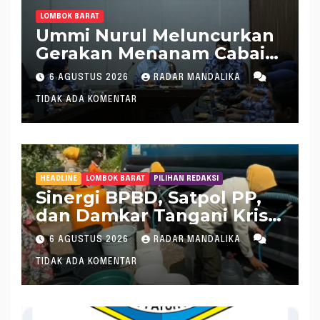
LOMBOK BARAT
Ummi Nurul Meluncurkan
Gerakan Menanam Cabai
Tangani Inflasi
6 AGUSTUS 2026
RADAR MANDALIKA
TIDAK ADA KOMENTAR
HEADLINE
LOMBOK BARAT
PILIHAN REDAKSI
Sinergi BPBD, Satpol PP,
dan Damkar Tangani Krisis
Air Bersih di Lobar
6 AGUSTUS 2026
RADAR MANDALIKA
TIDAK ADA KOMENTAR