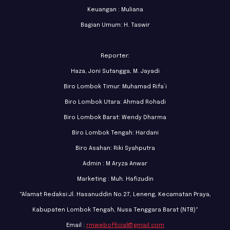
Keuangan : Muliana
Bagian Umum: H. Taswir
Reporter:
Haza, Joni Sutangga, M. Jayadi
Biro Lombok Timur: Muhamad Rifa’i
Biro Lombok Utara: Ahmad Rohadi
Biro Lombok Barat: Wendy Dharma
Biro Lombok Tengah: Hardani
Biro Asahan: Riki Syahputra
Admin : M Aryza Anwar
Marketing : Muh. Hafizudin
"Alamat Redaksi:Jl. Hasanuddin No.27, Leneng, Kecamatan Praya,
Kabupaten Lombok Tengah, Nusa Tenggara Barat (NTB)"
Email :
rmwebofficial@gmail.com