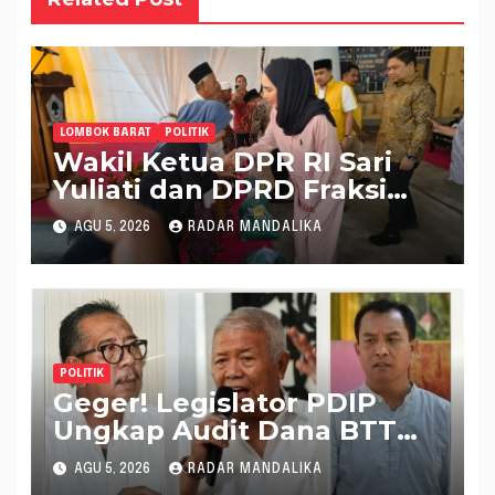
LOMBOK BARAT
POLITIK
Wakil Ketua DPR RI Sari
Yuliati dan DPRD Fraksi
Golkar Kolaborasi
AGU 5, 2026
RADAR MANDALIKA
Alokasikan Ratusan Unit
Bantuan RTLH
POLITIK
Geger! Legislator PDIP
Ungkap Audit Dana BTT
Rp 484 Miliar di APBD NTB
AGU 5, 2026
RADAR MANDALIKA
2025 Tak Muncul di LHP