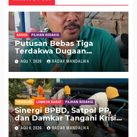
KASUS
PILIHAN REDAKSI
Putusan Bebas Tiga
Terdakwa Dugaan
Gratifikasi Dana “Siluman”
AGU 7, 2026
RADAR MANDALIKA
DPRD NTB, Najamudin
Sebut Putusan Hakim
Aneh dan Ganjil, Bakal
Lapor Hakim Tipikor
Mataram ke MA
HEADLINE
LOMBOK BARAT
PILIHAN REDAKSI
Sinergi BPBD, Satpol PP,
dan Damkar Tangani Krisis
Air Bersih di Lobar
AGU 6, 2026
RADAR MANDALIKA