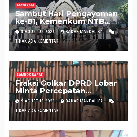
MATARAM
Sambut Hari Pengayoman
ke-81, Kemenkum NTB
Hadirkan Layanan Hukum
9 AGUSTUS 2026
RADAR MANDALIKA
di Pantai Ampenan
TIDAK ADA KOMENTAR
LOMBOK BARAT
Fraksi Golkar DPRD Lobar
Minta Percepatan
Realisasi APBD 2026
9 AGUSTUS 2026
RADAR MANDALIKA
TIDAK ADA KOMENTAR