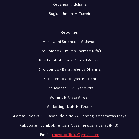
Keuangan : Muliana
Bagian Umum: H. Taswir
Reporter:
Haza, Joni Sutangga, M. Jayadi
Biro Lombok Timur: Muhamad Rifa’i
Biro Lombok Utara: Ahmad Rohadi
Biro Lombok Barat: Wendy Dharma
Biro Lombok Tengah: Hardani
Biro Asahan: Riki Syahputra
Admin : M Aryza Anwar
Marketing : Muh. Hafizudin
"Alamat Redaksi:Jl. Hasanuddin No.27, Leneng, Kecamatan Praya,
Kabupaten Lombok Tengah, Nusa Tenggara Barat (NTB)"
Email :
rmwebofficial@gmail.com