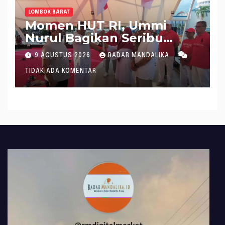
LOMBOK BARAT
Momen HUT RI, Ummi
Nurul Bagikan Seribu
Bendera RI ke Siswa
9 AGUSTUS 2026
RADAR MANDALIKA
Hingga Tokoh
TIDAK ADA KOMENTAR