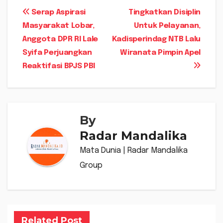
Navigasi
Serap Aspirasi
Tingkatkan Disiplin
Masyarakat Lobar,
Untuk Pelayanan,
pos
Anggota DPR RI Lale
Kadisperindag NTB Lalu
Syifa Perjuangkan
Wiranata Pimpin Apel
Reaktifasi BPJS PBI
By
Radar Mandalika
Mata Dunia | Radar Mandalika
Group
Related Post