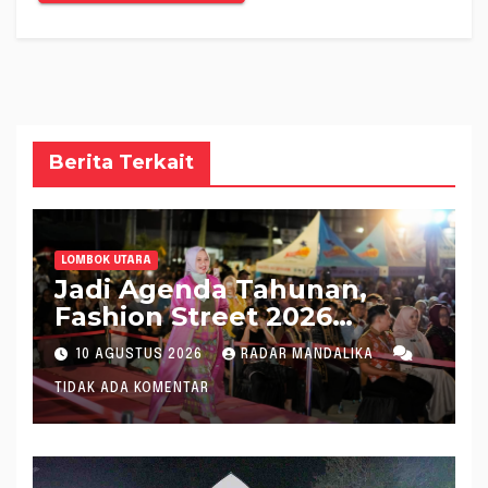
Berita Terkait
LOMBOK UTARA
Jadi Agenda Tahunan,
Fashion Street 2026
Lombok Utara Meriah
10 AGUSTUS 2026
RADAR MANDALIKA
TIDAK ADA KOMENTAR