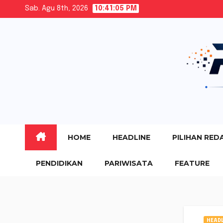
Skip
Sab. Agu 8th, 2026
10:41:06 PM
to
content
HOME
HEADLINE
PILIHAN RED
PENDIDIKAN
PARIWISATA
FEATURE
HEADL