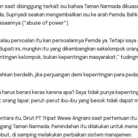
n saat disinggung terkait isu bahwa Taman Narmada dikuas
a, Supriyadi seakan mengembalikan isu ke arah Pemda. Bah
asaannya (*abuse of power*).
kalau persoalan itu kan persoalannya Pemda ya. Tetapi saya 
Bupati ini, mungkin itu yang dikembangkan sekelompok orang. 
ntingan kelompok, bukan kepentingan masyarakat,” tudingn
ahkan berdalih, jika perjuangan demi kepentingan para pedag
 harus berani keras karena apa? Saya tidak punya kepenti
 orang lapar, perut-perut ibu-ibu yang besok tidak dapat 
tara itu, Dirut PT Tripat Wewe Angraini saat pertemuan it
gang Taman Narmada. Pemindahan itu dilakukan untuk mena
ebut, di samping melakukan perbaikan sistem manajemen.