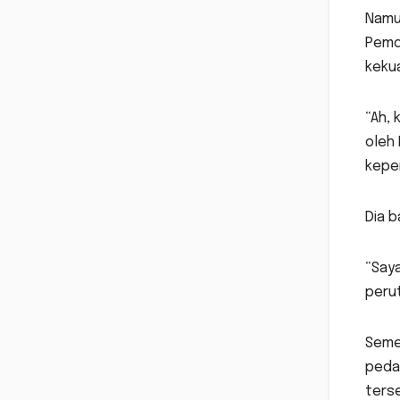
Namu
Pemd
keku
“Ah, 
oleh 
kepe
Dia b
“Saya
perut
Semen
peda
ters