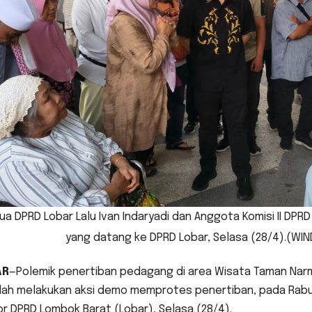
tua DPRD Lobar Lalu Ivan Indaryadi dan Anggota Komisi II 
yang datang ke DPRD Lobar, Selasa (28/4).(W
AR
—Polemik penertiban pedagang di area Wisata Taman Narm
lah melakukan aksi demo memprotes penertiban, pada Rabu (
r DPRD Lombok Barat (Lobar), Selasa (28/4).