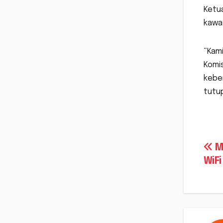
Ketua
kawa
“Kami
Komis
kebe
tutu
Na
M
WiFi
po