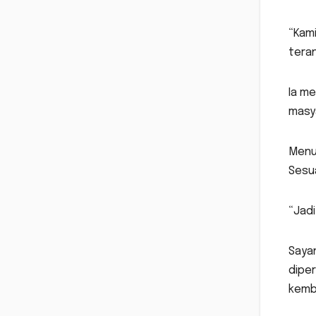
“Kami
tera
Ia me
masy
Menu
Sesua
“Jadi
Saya
diper
kemb