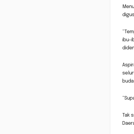
Menu
digu
“Temp
ibu-i
dide
Aspir
selur
buda
“Supa
Tak 
Daer