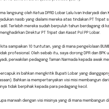
ima langsung oleh Ketua DPRD Lobar Lalu Ivan Indaryadi dan 
adukan nasib yang dialami mereka atas tindakan PT Tripat 
 adil. Terlebih mereka sudah berpuluh tahun berdagang di k
menghadirkan Direktur PT Tripat dan Kasat Pol PP Lobar.
 kita sampaikan 10 tuntutan, yang di mana pengelolaan BUMD
tidak profesional. Oleh sebab itu, saya dorong DPR dan BPK 
iyadi, perwakilan pedagang Taman Narmada kepada awak med
 bercapuk ini bahkan mengkritik Bupati Lobar yang diangga
saan). Bahkan ia mempertanyakan visi misi membangun dari
ainya tidak berpihak kepada para pedagang kecil.
lupa marwah dengan visi misinya yang di mana membangun dar