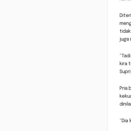
Diter
meng
tidak
juga 
“Tadi
kira 
Supr
Pria
kekua
dinil
“Dia 