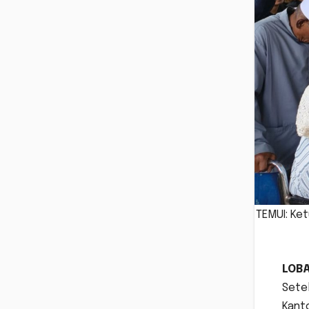
TEMUI: Ke
LOB
Sete
Kanto