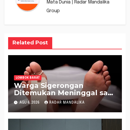
Mata Dunia | Radar Mandalika
Group
Related Post
LOMBOK BARAT
Warga Sigerongan
Ditemukan Meninggal saat
Setrum Ikan di Sungai
AGU 6, 2026
RADAR MANDALIKA