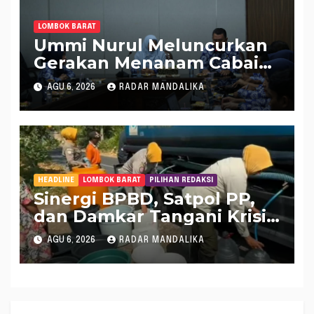
LOMBOK BARAT
Ummi Nurul Meluncurkan
Gerakan Menanam Cabai
Tangani Inflasi
AGU 6, 2026
RADAR MANDALIKA
HEADLINE
LOMBOK BARAT
PILIHAN REDAKSI
Sinergi BPBD, Satpol PP,
dan Damkar Tangani Krisis
Air Bersih di Lobar
AGU 6, 2026
RADAR MANDALIKA