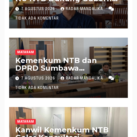
Pimpin KONI NTB
7 AGUSTUS 2026
RADAR MANDALIKA
TIDAK ADA KOMENTAR
MATARAM
Kemenkum NTB dan
DPRD Sumbawa
Mantapkan Rencana
7 AGUSTUS 2026
RADAR MANDALIKA
Pembentukan 8 Raperda
TIDAK ADA KOMENTAR
Inisiatif
MATARAM
Kanwil Kemenkum NTB