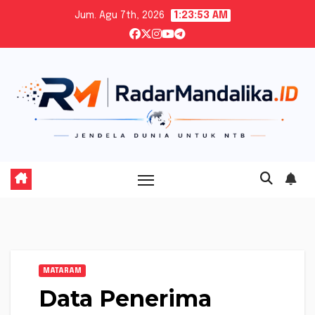
Skip
Jum. Agu 7th, 2026
1:23:54 AM
to
content
MATARAM
Data Penerima