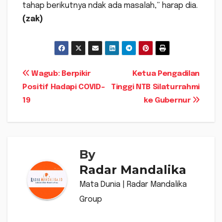
tahap berikutnya ndak ada masalah,” harap dia.
(zak)
Navigasi
Wagub: Berpikir
Ketua Pengadilan
Positif Hadapi COVID-
Tinggi NTB Silaturrahmi
pos
19
ke Gubernur
By
Radar Mandalika
Mata Dunia | Radar Mandalika
Group