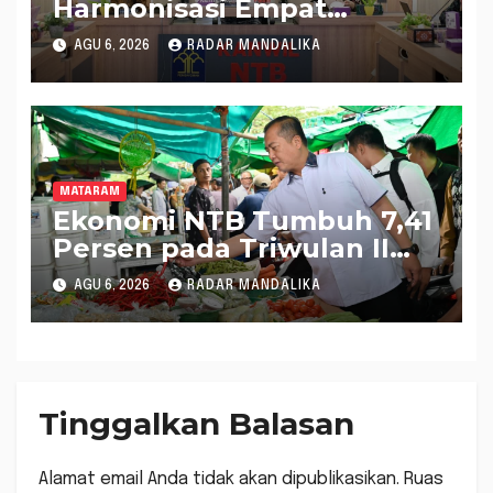
Harmonisasi Empat
Rapergub untuk Perkuat
AGU 6, 2026
RADAR MANDALIKA
Kepastian Hukum di NTB
MATARAM
Ekonomi NTB Tumbuh 7,41
Persen pada Triwulan II
2026, Tertinggi Kedua
AGU 6, 2026
RADAR MANDALIKA
Nasional
Tinggalkan Balasan
Alamat email Anda tidak akan dipublikasikan.
Ruas