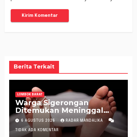
Berita Terkait
LOMBOK BARAT
Warga Sigerongan
Ditemukan Meninggal
saat Setrum Ikan di
6 AGUSTUS 2026
RADAR MANDALIKA
Sungai
TIDAK ADA KOMENTAR