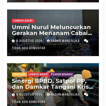
LOMBOK BARAT
Ummi Nurul Meluncurkan
Gerakan Menanam Cabai
Tangani Inflasi
6 AGUSTUS 2026
RADAR MANDALIKA
TIDAK ADA KOMENTAR
HEADLINE
LOMBOK BARAT
PILIHAN REDAKSI
Sinergi BPBD, Satpol PP,
dan Damkar Tangani Krisis
Air Bersih di Lobar
6 AGUSTUS 2026
RADAR MANDALIKA
TIDAK ADA KOMENTAR