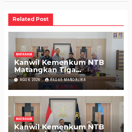
Related Post
MATARAM
Kanwil Kemenkum NTB
Matangkan Tiga
Rancangan Perbup
AGU 6, 2026
RADAR MANDALIKA
Sumbawa Barat melalui
Harmonisasi Regulasi
MATARAM
Kanwil Kemenkum NTB