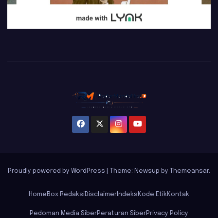
Proudly powered by WordPress
|
Theme: Newsup by
Themeansar
.
Home
Box Redaksi
Disclaimer
Indeks
Kode Etik
Kontak
Pedoman Media Siber
Peraturan Siber
Privacy Policy