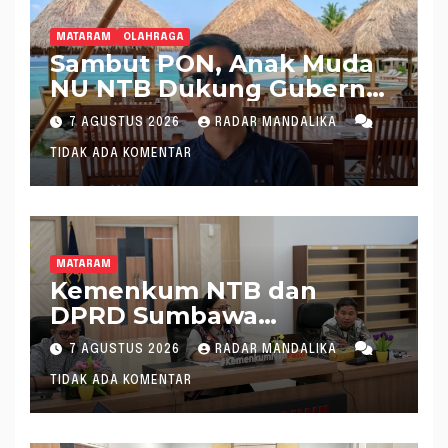
MATARAM
OLAHRAGA
Sambut PON, Anak Muda
NU NTB Dukung Gubernur
Pimpin KONI NTB
7 AGUSTUS 2026
RADAR MANDALIKA
TIDAK ADA KOMENTAR
MATARAM
Kemenkum NTB dan
DPRD Sumbawa
Mantapkan Rencana
7 AGUSTUS 2026
RADAR MANDALIKA
Pembentukan 8 Raperda
TIDAK ADA KOMENTAR
Inisiatif