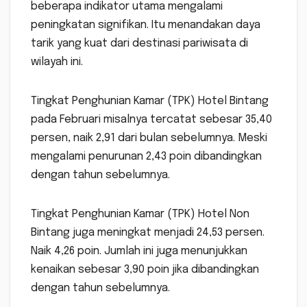
beberapa indikator utama mengalami
peningkatan signifikan. Itu menandakan daya
tarik yang kuat dari destinasi pariwisata di
wilayah ini.
Tingkat Penghunian Kamar (TPK) Hotel Bintang
pada Februari misalnya tercatat sebesar 35,40
persen, naik 2,91 dari bulan sebelumnya. Meski
mengalami penurunan 2,43 poin dibandingkan
dengan tahun sebelumnya.
Tingkat Penghunian Kamar (TPK) Hotel Non
Bintang juga meningkat menjadi 24,53 persen.
Naik 4,26 poin. Jumlah ini juga menunjukkan
kenaikan sebesar 3,90 poin jika dibandingkan
dengan tahun sebelumnya.