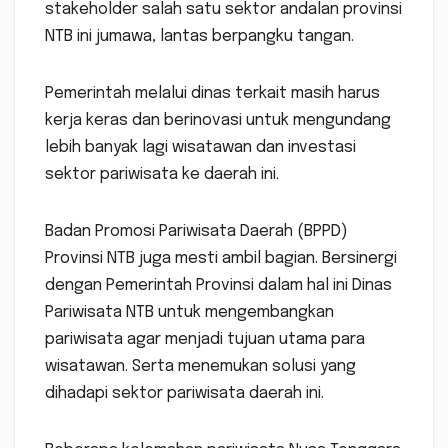
stakeholder salah satu sektor andalan provinsi
NTB ini jumawa, lantas berpangku tangan.
Pemerintah melalui dinas terkait masih harus
kerja keras dan berinovasi untuk mengundang
lebih banyak lagi wisatawan dan investasi
sektor pariwisata ke daerah ini.
Badan Promosi Pariwisata Daerah (BPPD)
Provinsi NTB juga mesti ambil bagian. Bersinergi
dengan Pemerintah Provinsi dalam hal ini Dinas
Pariwisata NTB untuk mengembangkan
pariwisata agar menjadi tujuan utama para
wisatawan. Serta menemukan solusi yang
dihadapi sektor pariwisata daerah ini.