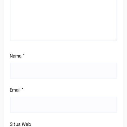
Nama
*
Email
*
Situs Web