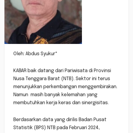
Oleh: Abdus Syukur*
KABAR baik datang dari Pariwisata di Provinsi
Nusa Tenggara Barat (NTB). Sektor ini terus
menunjukkan perkembangan menggembirakan.
Namun masih banyak kelemahan yang
membutuhkan kerja keras dan sinergisitas.
Berdasarkan data yang dirilis Badan Pusat
Statistik (BPS) NTB pada Februari 2024,