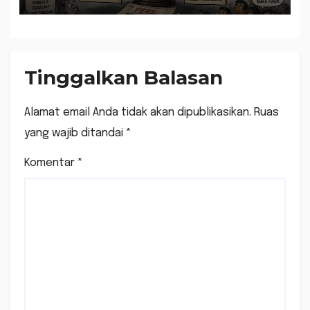
Tinggalkan Balasan
Alamat email Anda tidak akan dipublikasikan.
Ruas
yang wajib ditandai
*
Komentar
*