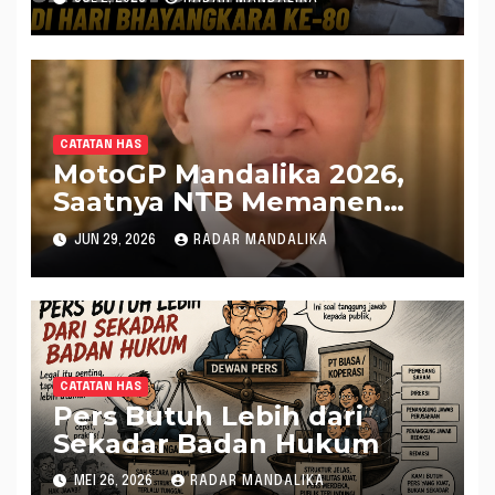
Kepercayaan Publik
terhadap Polda NTB
CATATAN HAS
MotoGP Mandalika 2026,
Saatnya NTB Memanen
Dampak Pariwisata
JUN 29, 2026
RADAR MANDALIKA
Berkualitas
CATATAN HAS
Pers Butuh Lebih dari
Sekadar Badan Hukum
MEI 26, 2026
RADAR MANDALIKA