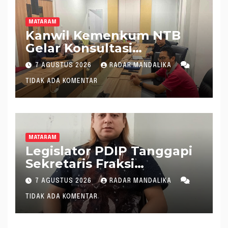
MATARAM
Kanwil Kemenkum NTB
Gelar Konsultasi
Penghitungan Kebutuhan
7 AGUSTUS 2026
RADAR MANDALIKA
Formasi JF Perancang
TIDAK ADA KOMENTAR
Peraturan Perundang-
undangan
MATARAM
Legislator PDIP Tanggapi
Sekretaris Fraksi
Demokrat : WTP Bukan
7 AGUSTUS 2026
RADAR MANDALIKA
Tameng Menolak Audit
TIDAK ADA KOMENTAR
Dana Pergeseran BTT Rp
484 Miliar