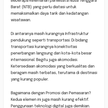
Beberapa kelemahan pariwisata Nusa Tenggara
Barat (NTB) yang perlu diatasi untuk
memaksimalkan daya tarik dan kedatangan
wisatawan.
Di antaranya masih kurangnya Infrastruktur
pendukung seperti transportasi. Di bidang
transportasi kurangnya konektivitas
penerbangan langsung dari kota-kota besar
internasional. Begitu juga akomodasi.
Ketersediaan akomodasi yang berkualitas dan
beragam masih terbatas, terutama di destinasi
yang kurang populer.
Bagaimana dengan Promosi dan Pemasaran?
Kedua elemen ini juga masih kurang efektif.
Penggunaan teknologi digital juga demikian.