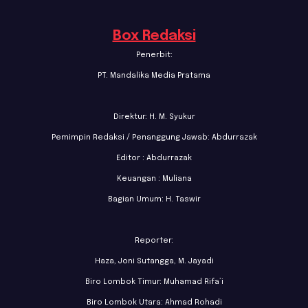
Box Redaksi
Penerbit:
PT. Mandalika Media Pratama
Direktur: H. M. Syukur
Pemimpin Redaksi / Penanggung Jawab: Abdurrazak
Editor : Abdurrazak
Keuangan : Muliana
Bagian Umum: H. Taswir
Reporter:
Haza, Joni Sutangga, M. Jayadi
Biro Lombok Timur: Muhamad Rifa’i
Biro Lombok Utara: Ahmad Rohadi