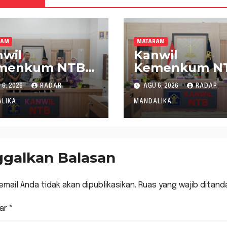
RAM
MATARAM
wil
Kanwil
menkum NTB
Kemenkum N
tangkan Tiga
Harmonisasi
6, 2026
RADAR
AGU 6, 2026
RADAR
ncangan
Empat Raper
rbup Sumbawa
untuk Perkua
LIKA
MANDALIKA
at melalui
Kepastian Hu
monisasi
di NTB
ulasi
ggalkan Balasan
email Anda tidak akan dipublikasikan.
Ruas yang wajib ditand
ar
*