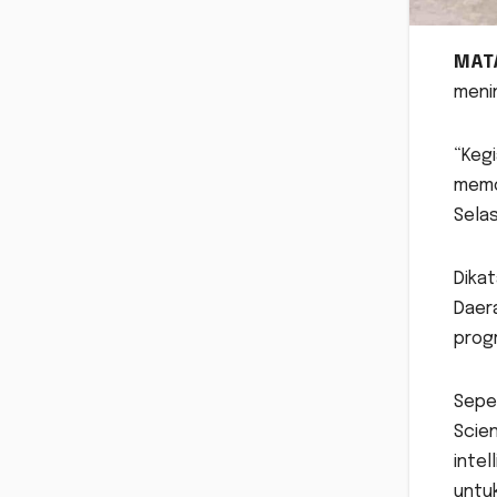
MAT
meni
“Kegi
memot
Selas
Dikat
Daera
prog
Seper
Scien
intel
untuk