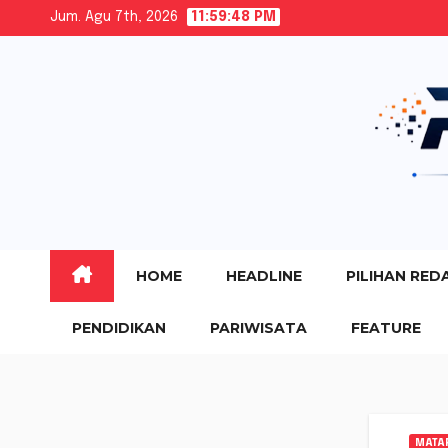
Skip
Jum. Agu 7th, 2026
11:59:49 PM
to
content
HOME
HEADLINE
PILIHAN RED
PENDIDIKAN
PARIWISATA
FEATURE
MATA