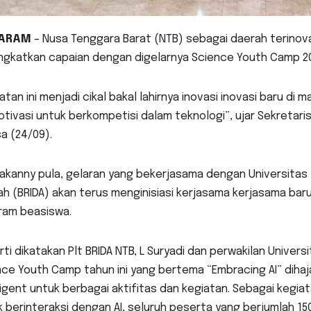
ARAM
– Nusa Tenggara Barat (NTB) sebagai daerah terinova
ngkatkan capaian dengan digelarnya Science Youth Camp 2
atan ini menjadi cikal bakal lahirnya inovasi inovasi baru di
ivasi untuk berkompetisi dalam teknologi”, ujar Sekretaris D
a (24/09).
akanny pula, gelaran yang bekerjasama dengan Universitas M
h (BRIDA) akan terus menginisiasi kerjasama kerjasama baru
ram beasiswa.
ti dikatakan Plt BRIDA NTB, L Suryadi dan perwakilan Universi
ce Youth Camp tahun ini yang bertema “Embracing AI” dihaja
ligent untuk berbagai aktifitas dan kegiatan. Sebagai keg
 berinteraksi dengan AI, seluruh peserta yang berjumlah 150