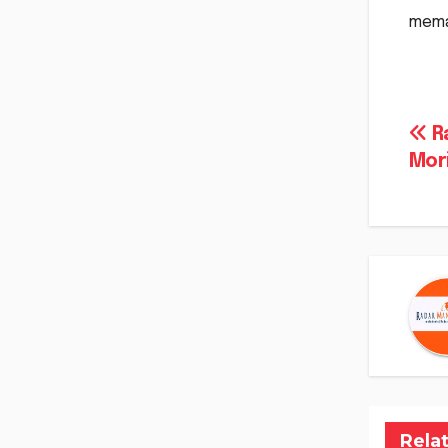
meman
Na
Ra
Mor
po
Rela