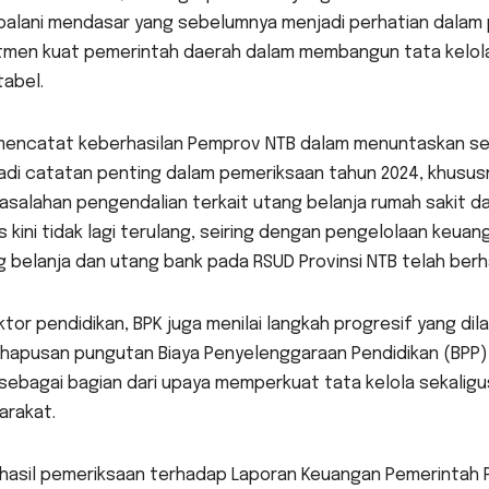
oalani mendasar yang sebelumnya menjadi perhatian dalam 
men kuat pemerintah daerah dalam membangun tata kelola ya
abel.
mencatat keberhasilan Pemprov NTB dalam menuntaskan se
adi catatan penting dalam pemeriksaan tahun 2024, khusus
asalahan pengendalian terkait utang belanja rumah sakit d
s kini tidak lagi terulang, seiring dengan pengelolaan keuang
 belanja dan utang bank pada RSUD Provinsi NTB telah berha
ktor pendidikan, BPK juga menilai langkah progresif yang dil
hapusan pungutan Biaya Penyelenggaraan Pendidikan (BPP) 
sebagai bagian dari upaya memperkuat tata kelola sekalig
arakat.
hasil pemeriksaan terhadap Laporan Keuangan Pemerintah Pr