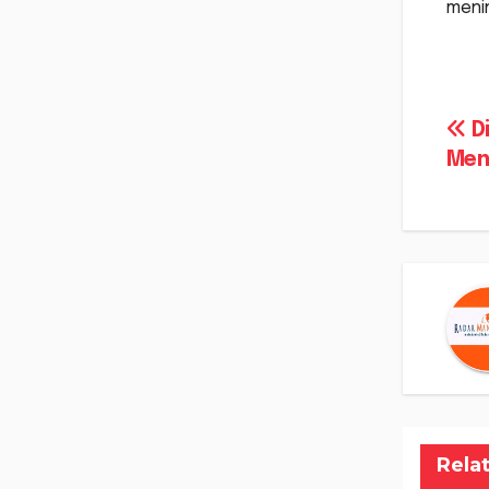
meni
Na
Di
Men
po
Rela