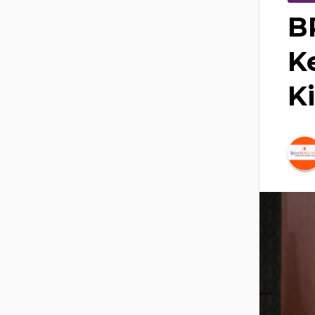
B
K
K