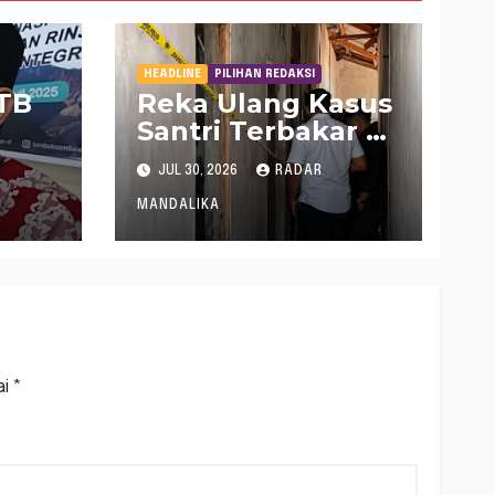
HEADLINE
PILIHAN REDAKSI
NTB
Reka Ulang Kasus
Santri Terbakar di
Lombok Tengah,
JUL 30, 2026
RADAR
amah
Ada 50 Lebih
Adegan
MANDALIKA
ai
*