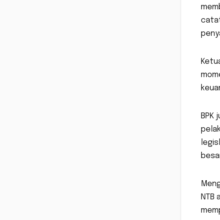
membe
cata
peny
Ketua
mome
keuan
BPK 
pelak
legi
besa
Meng
NTB 
mempe