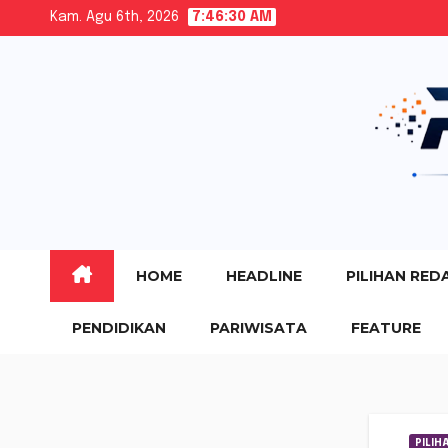
Skip
Kam. Agu 6th, 2026
7:46:32 AM
to
content
HOME
HEADLINE
PILIHAN RED
PENDIDIKAN
PARIWISATA
FEATURE
PILIH