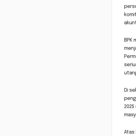
pers
komit
akunt
BPK 
menj
Perm
seriu
utang
Di se
peng
2025 
masy
Atas 