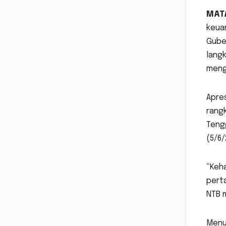
MAT
keua
Guber
langk
meng
Apres
rangk
Teng
(5/6/
“Keha
pert
NTB m
Menur