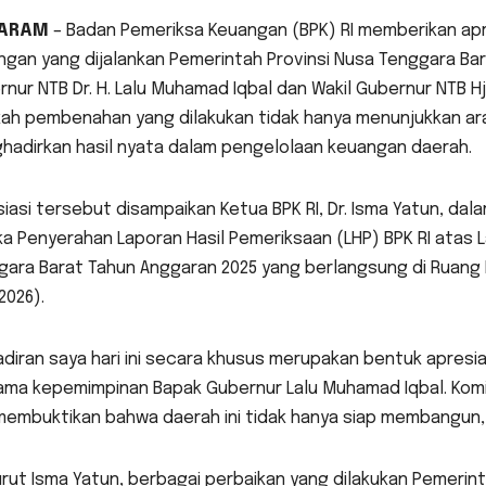
ARAM
– Badan Pemeriksa Keuangan (BPK) RI memberikan apr
ngan yang dijalankan Pemerintah Provinsi Nusa Tenggara B
nur NTB Dr. H. Lalu Muhamad Iqbal dan Wakil Gubernur NTB Hj.
ah pembenahan yang dilakukan tidak hanya menunjukkan arah
hadirkan hasil nyata dalam pengelolaan keuangan daerah.
iasi tersebut disampaikan Ketua BPK RI, Dr. Isma Yatun, dal
a Penyerahan Laporan Hasil Pemeriksaan (LHP) BPK RI atas 
gara Barat Tahun Anggaran 2025 yang berlangsung di Ruang
2026).
diran saya hari ini secara khusus merupakan bentuk apresia
ama kepemimpinan Bapak Gubernur Lalu Muhamad Iqbal. Komi
embuktikan bahwa daerah ini tidak hanya siap membangun, te
ut Isma Yatun, berbagai perbaikan yang dilakukan Pemerint