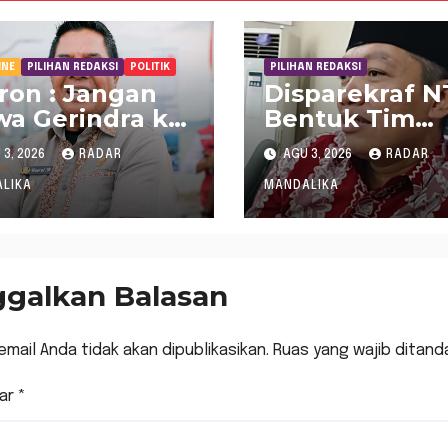
INE
PILIHAN REDAKSI
POLITIK
PILIHAN REDAKSI
Iron : Jangan
Disparekraf 
a Gerindra ke
Bentuk Tim
sus LAZ
Percepatan
3, 2026
RADAR
AGU 3, 2026
RADAR
Pariwisata R
Muslim 2026
LIKA
MANDALIKA
ggalkan Balasan
email Anda tidak akan dipublikasikan.
Ruas yang wajib ditand
ar
*