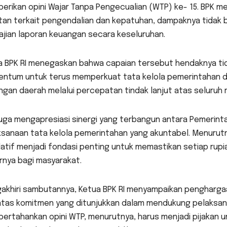
rikan opini Wajar Tanpa Pengecualian (WTP) ke- 15. BPK m
tan terkait pengendalian dan kepatuhan, dampaknya tidak b
ajian laporan keuangan secara keseluruhan.
 BPK RI menegaskan bahwa capaian tersebut hendaknya tida
ntum untuk terus memperkuat tata kelola pemerintahan da
gan daerah melalui percepatan tindak lanjut atas seluruh 
juga mengapresiasi sinergi yang terbangun antara Pemerint
sanaan tata kelola pemerintahan yang akuntabel. Menurutn
slatif menjadi fondasi penting untuk memastikan setiap ru
rnya bagi masyarakat.
akhiri sambutannya, Ketua BPK RI menyampaikan pengharga
atas komitmen yang ditunjukkan dalam mendukung pelaksana
rtahankan opini WTP, menurutnya, harus menjadi pijakan un