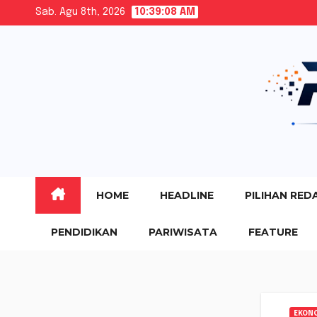
Skip
Sab. Agu 8th, 2026
10:39:10 AM
to
content
HOME
HEADLINE
PILIHAN RED
PENDIDIKAN
PARIWISATA
FEATURE
EKON