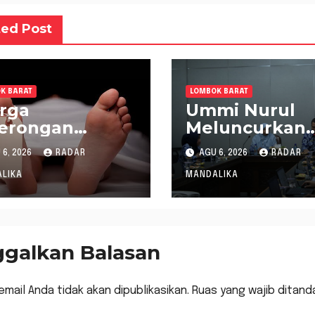
ted Post
K BARAT
LOMBOK BARAT
rga
Ummi Nurul
gerongan
Meluncurkan
temukan
Gerakan
6, 2026
RADAR
AGU 6, 2026
RADAR
inggal saat
Menanam Cab
rum Ikan di
Tangani Inflas
LIKA
MANDALIKA
ngai
ggalkan Balasan
email Anda tidak akan dipublikasikan.
Ruas yang wajib ditand