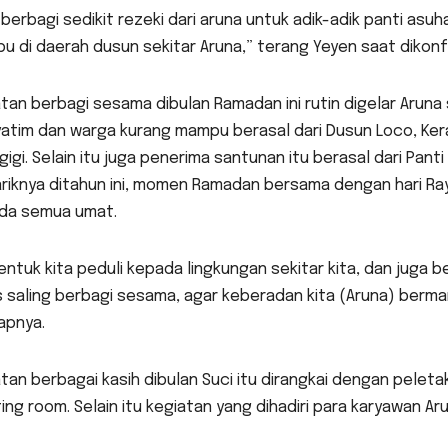
 berbagi sedikit rezeki dari aruna untuk adik-adik panti asu
 di daerah dusun sekitar Aruna,” terang Yeyen saat dikonf
tan berbagi sesama dibulan Ramadan ini rutin digelar Aruna
 yatim dan warga kurang mampu berasal dari Dusun Loco, Ke
igi. Selain itu juga penerima santunan itu berasal dari Pa
iknya ditahun ini, momen Ramadan bersama dengan hari Raya
da semua umat.
bentuk kita peduli kepada lingkungan sekitar kita, dan juga
 saling berbagi sesama, agar keberadan kita (Aruna) berma
apnya.
tan berbagai kasih dibulan Suci itu dirangkai dengan pele
ng room. Selain itu kegiatan yang dihadiri para karyawan Ar