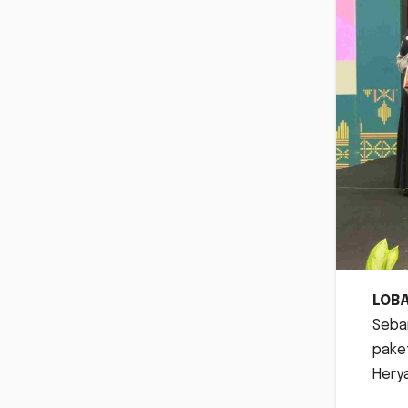
LOB
Seban
paket
Hery