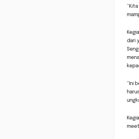
“Kita
mampu
Kegia
dari
Sengg
menar
kepa
“Ini 
harus
ungk
Kegia
meeti