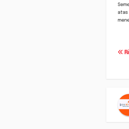
Seme
atas 
mene
Na
Ri
po