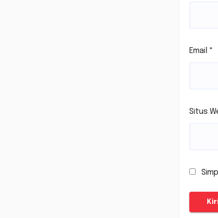
Email
*
Situs W
Simp