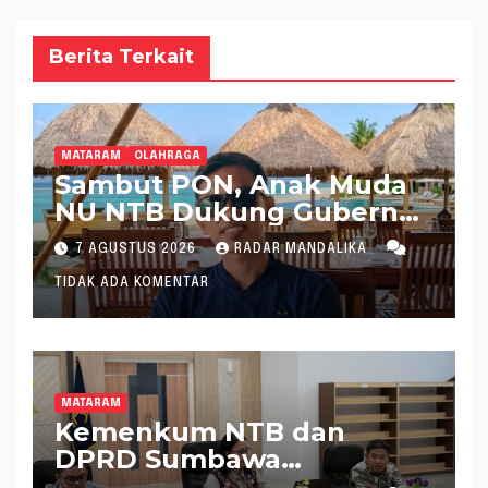
Berita Terkait
MATARAM
OLAHRAGA
Sambut PON, Anak Muda
NU NTB Dukung Gubernur
Pimpin KONI NTB
7 AGUSTUS 2026
RADAR MANDALIKA
TIDAK ADA KOMENTAR
MATARAM
Kemenkum NTB dan
DPRD Sumbawa
Mantapkan Rencana