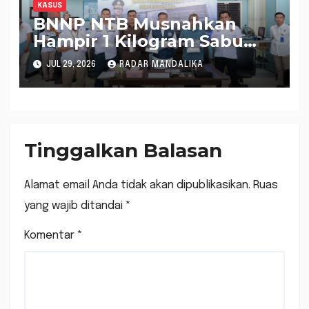
KASUS
BNNP NTB Musnahkan
Hampir 1 Kilogram Sabu
Jaringan Malaysia-Lombok,
JUL 29, 2026
RADAR MANDALIKA
Dua Tersangka Terancam
Hukuman Mati
Tinggalkan Balasan
Alamat email Anda tidak akan dipublikasikan.
Ruas
yang wajib ditandai
*
Komentar
*