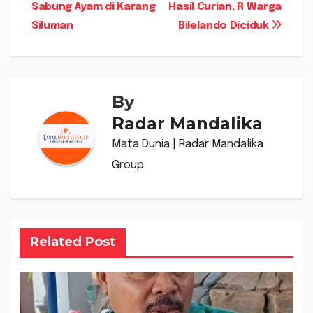
Sabung Ayam di Karang
Hasil Curian, R Warga
pos
Siluman
Bilelando Diciduk
By
Radar Mandalika
Mata Dunia | Radar Mandalika
Group
Related Post