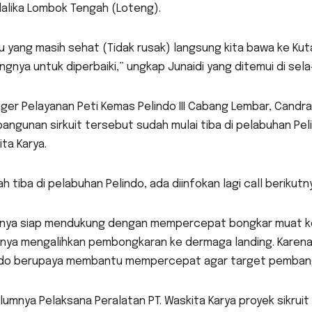
alika Lombok Tengah (Loteng).
u yang masih sehat (Tidak rusak) langsung kita bawa ke Kuta
gnya untuk diperbaiki,” ungkap Junaidi yang ditemui di sela
ger Pelayanan Peti Kemas Pelindo III Cabang Lembar, Cand
ngunan sirkuit tersebut sudah mulai tiba di pelabuhan Pelind
ta Karya.
h tiba di pelabuhan Pelindo, ada diinfokan lagi call beriku
knya siap mendukung dengan mempercepat bongkar muat keti
knya mengalihkan pembongkaran ke dermaga landing. Karena 
ndo berupaya membantu mempercepat agar target pembanguna
lumnya Pelaksana Peralatan PT. Waskita Karya proyek sikru