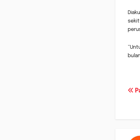
Diaku
sekit
peru
“Untu
bulan
Na
Pa
po