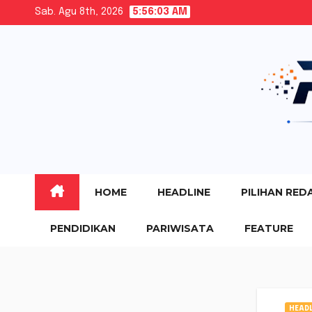
Skip
Sab. Agu 8th, 2026
5:56:04 AM
to
content
HOME
HEADLINE
PILIHAN RED
PENDIDIKAN
PARIWISATA
FEATURE
HEADL