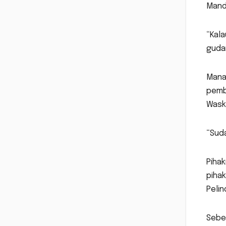
Mand
“Kala
gudan
Mana
pemba
Waski
“Suda
Piha
piha
Peli
Sebe