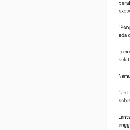
peral
excav
“Peng
ada d
Ia m
sekit
Namun
“Unt
sehi
Lanta
angga