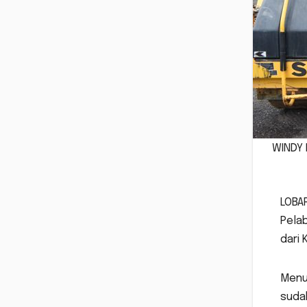
WINDY 
LOBA
Pelab
dari 
Menur
sudah