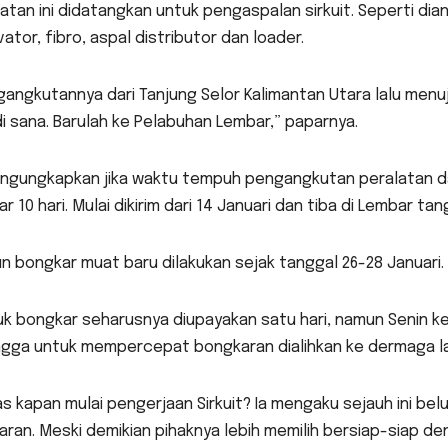
atan ini didatangkan untuk pengaspalan sirkuit. Seperti di
ator, fibro, aspal distributor dan loader.
angkutannya dari Tanjung Selor Kalimantan Utara lalu menuj
i sana. Barulah ke Pelabuhan Lembar,” paparnya.
engungkapkan jika waktu tempuh pengangkutan peralatan d
ar 10 hari. Mulai dikirim dari 14 Januari dan tiba di Lembar ta
 bongkar muat baru dilakukan sejak tanggal 26-28 Januari.
uk bongkar seharusnya diupayakan satu hari, namun Senin k
ngga untuk mempercepat bongkaran dialihkan ke dermaga la
s kapan mulai pengerjaan Sirkuit? Ia mengaku sejauh ini be
ran. Meski demikian pihaknya lebih memilih bersiap-siap d