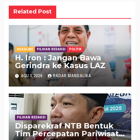
Related Post
HEADLINE
PILIHAN REDAKSI
POLITIK
H. Iron : Jangan Bawa
Gerindra ke Kasus LAZ
AGU 3, 2026
RADAR MANDALIKA
PILIHAN REDAKSI
Disparekraf NTB Bentuk
Tim Percepatan Pariwisata