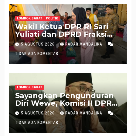
LOMBOK BARAT
POLITIK
Wakil Ketua DPR RI Sari
Yuliati dan DPRD Fraksi
Golkar Kolaborasi
5 AGUSTUS 2026
RADAR MANDALIKA
Alokasikan Ratusan Unit
TIDAK ADA KOMENTAR
Bantuan RTLH
LOMBOK BARAT
Sayangkan Pengunduran
Diri Wewe, Komisi II DPRD
Lobar Puji Kinerjanya
5 AGUSTUS 2026
RADAR MANDALIKA
Selama Tangani Tripat
TIDAK ADA KOMENTAR