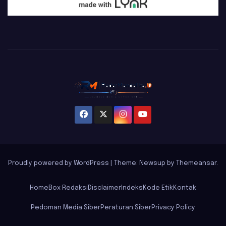
Proudly powered by WordPress
|
Theme: Newsup by
Themeansar
.
Home
Box Redaksi
Disclaimer
Indeks
Kode Etik
Kontak
Pedoman Media Siber
Peraturan Siber
Privacy Policy