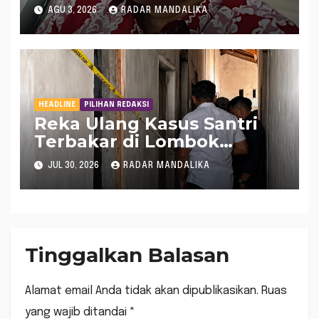
Ramah Muslim 2026
AGU 3, 2026
RADAR MANDALIKA
HEADLINE
PILIHAN REDAKSI
Reka Ulang Kasus Santri
Terbakar di Lombok
Tengah, Ada 50 Lebih
JUL 30, 2026
RADAR MANDALIKA
Adegan
Tinggalkan Balasan
Alamat email Anda tidak akan dipublikasikan.
Ruas
yang wajib ditandai
*