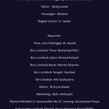
Editor : Abdurrazak
Keuangan : Muliana
Bagian Umum: H. Taswir
Reporter:
Haza, Joni Sutangga, M. Jayadi
Biro Lombok Timur: Muhamad Rifa’i
Biro Lombok Utara: Ahmad Rohadi
Biro Lombok Barat: Wendy Dharma
Biro Lombok Tengah: Hardani
Biro Asahan: Riki Syahputra
Admin : M Aryza Anwar
Marketing : Muh. Hafizudin
"Alamat Redaksi:Jl. Hasanuddin No.27, Leneng, Kecamatan Praya,
Kabupaten Lombok Tengah, Nusa Tenggara Barat (NTB)"