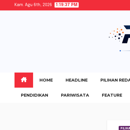
Skip
Kam. Agu 6th, 2026
1:19:38 PM
to
content
HOME
HEADLINE
PILIHAN RED
PENDIDIKAN
PARIWISATA
FEATURE
PILIH