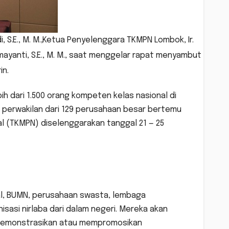
, S.E., M. M.,Ketua Penyelenggara TKMPN Lombok, Ir.
mayanti, S.E., M. M., saat menggelar rapat menyambut
in.
h dari 1.500 orang kompeten kelas nasional di
 perwakilan dari 129 perusahaan besar bertemu
l (TKMPN) diselenggarakan tanggal 21 — 25
nal, BUMN, perusahaan swasta, lembaga
sasi nirlaba dari dalam negeri. Mereka akan
endemonstrasikan atau mempromosikan