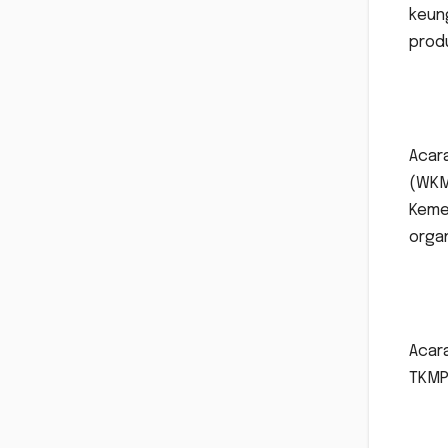
keung
produ
Acar
(WKM
Kemen
organ
Acara
TKMPN