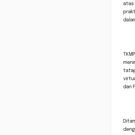
atas
prakt
dalam
TKMPN
menin
tatap
virtu
dan F
Ditam
deng