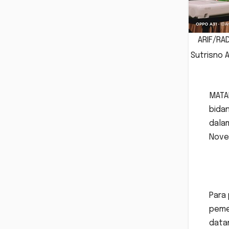
ARIF/RAD
Sutrisno 
MATAR
bida
dalam
Nove
Para 
pemer
data