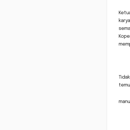
Ketu
karya
sema
Koper
memp
Tidak
temua
manuf