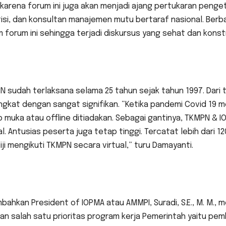
 karena forum ini juga akan menjadi ajang pertukaran peng
isi, dan konsultan manajemen mutu bertaraf nasional. Berba
 forum ini sehingga terjadi diskursus yang sehat dan konstr
 sudah terlaksana selama 25 tahun sejak tahun 1997. Dari 
gkat dengan sangat signifikan. “Ketika pandemi Covid 19 m
 muka atau offline ditiadakan. Sebagai gantinya, TKMPN & I
al. Antusias peserta juga tetap tinggi. Tercatat lebih dari 12
iji mengikuti TKMPN secara virtual,” turu Damayanti.
bahkan President of IOPMA atau AMMPI, Suradi, S.E., M. M., 
an salah satu prioritas program kerja Pemerintah yaitu p