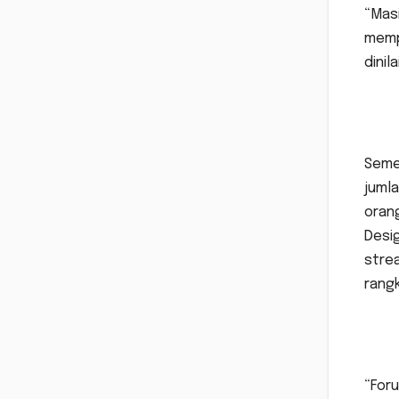
“Masi
mempr
dinil
Semen
jumla
orang
Desig
strea
rangk
“For