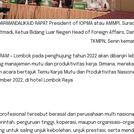
ARMANDALIKA.ID RAPAT: President of IOPMA atau AMMPI, Suradi
Atmadi, Ketua Bidang Luar Negeri Head of Foreign Affairs, Da
TKMPN, Senin kemar
AM – Lombok pada penghujung tahun 2022 akan dibanjiri lebi
ng manajemen mutu dan produktivitas kerja. Dimana, mereka
 acara bertajuk Temu Karya Mutu dan Produktivitas Nasiona
mber 2022, di hotel Lombok Raya.
profesional tersebut berasal dari perusahaan multi nasio
intah, perguruan tinggi, koperasi, maupun organisasi-organi
ng untuk saling unjuk kebolehan, unjuk prestasi, serta m