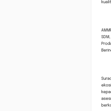
kuali
AMMP
SDM, 
Produ
Beri
Sura
ekosi
kepa
ases
berk