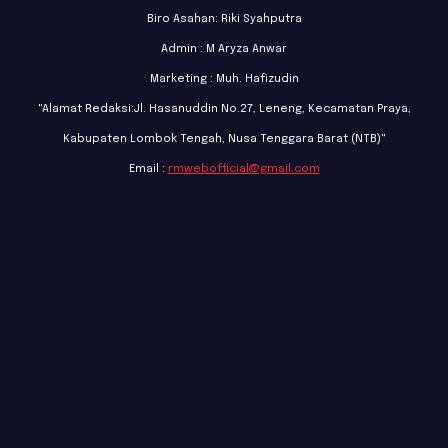
Biro Asahan: Riki Syahputra
Admin : M Aryza Anwar
Marketing : Muh. Hafizudin
"Alamat Redaksi:Jl. Hasanuddin No.27, Leneng, Kecamatan Praya,
Kabupaten Lombok Tengah, Nusa Tenggara Barat (NTB)"
Email :
rmwebofficial@gmail.com