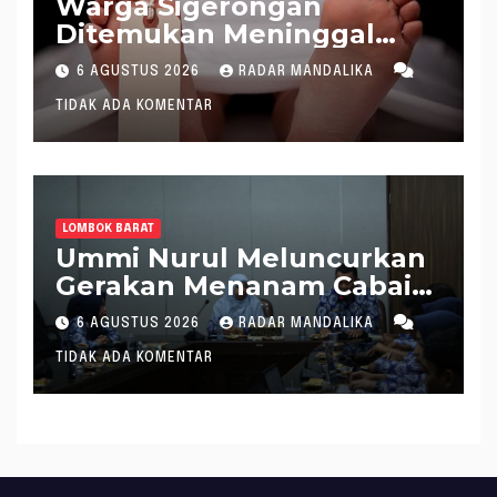
Warga Sigerongan
Ditemukan Meninggal
saat Setrum Ikan di
6 AGUSTUS 2026
RADAR MANDALIKA
Sungai
TIDAK ADA KOMENTAR
LOMBOK BARAT
Ummi Nurul Meluncurkan
Gerakan Menanam Cabai
Tangani Inflasi
6 AGUSTUS 2026
RADAR MANDALIKA
TIDAK ADA KOMENTAR