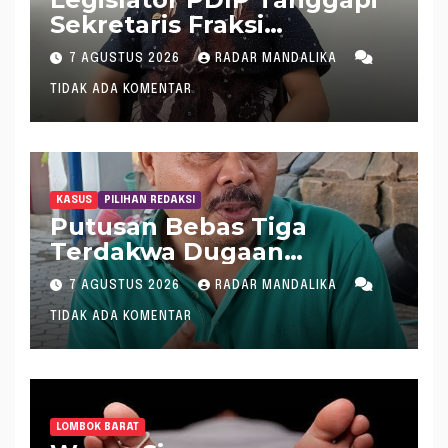
Sekretaris Fraksi
Demokrat : WTP Bukan
7 AGUSTUS 2026
RADAR MANDALIKA
Tameng Menolak Audit
TIDAK ADA KOMENTAR
Dana Pergeseran BTT Rp
484 Miliar
KASUS
PILIHAN REDAKSI
Putusan Bebas Tiga
Terdakwa Dugaan
Gratifikasi Dana “Siluman”
7 AGUSTUS 2026
RADAR MANDALIKA
DPRD NTB, Najamudin
TIDAK ADA KOMENTAR
Sebut Putusan Hakim
Aneh dan Ganjil, Bakal
Lapor Hakim Tipikor
Mataram ke MA
LOMBOK BARAT