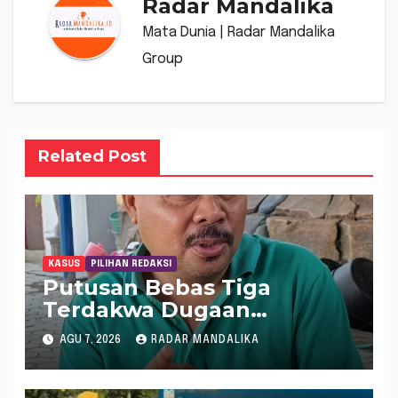
Radar Mandalika
Mata Dunia | Radar Mandalika
Group
Related Post
KASUS
PILIHAN REDAKSI
Putusan Bebas Tiga
Terdakwa Dugaan
Gratifikasi Dana “Siluman”
AGU 7, 2026
RADAR MANDALIKA
DPRD NTB, Najamudin
Sebut Putusan Hakim