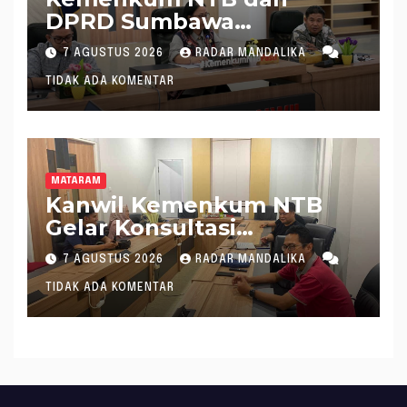
DPRD Sumbawa
Mantapkan Rencana
7 AGUSTUS 2026
RADAR MANDALIKA
Pembentukan 8 Raperda
TIDAK ADA KOMENTAR
Inisiatif
MATARAM
Kanwil Kemenkum NTB
Gelar Konsultasi
Penghitungan Kebutuhan
7 AGUSTUS 2026
RADAR MANDALIKA
Formasi JF Perancang
TIDAK ADA KOMENTAR
Peraturan Perundang-
undangan