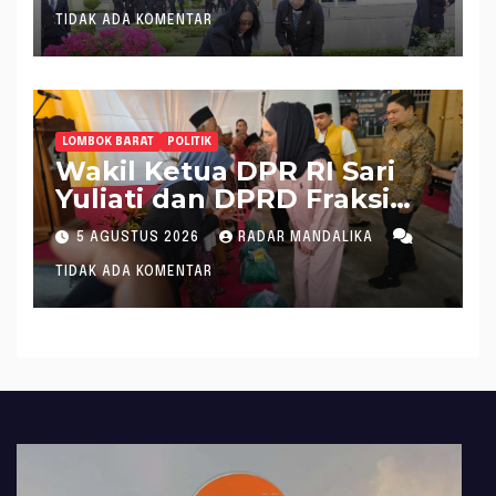
Pimpin Ziarah dan Tabur
TIDAK ADA KOMENTAR
Bunga di TMP Majeluk
LOMBOK BARAT
POLITIK
Wakil Ketua DPR RI Sari
Yuliati dan DPRD Fraksi
Golkar Kolaborasi
5 AGUSTUS 2026
RADAR MANDALIKA
Alokasikan Ratusan Unit
TIDAK ADA KOMENTAR
Bantuan RTLH