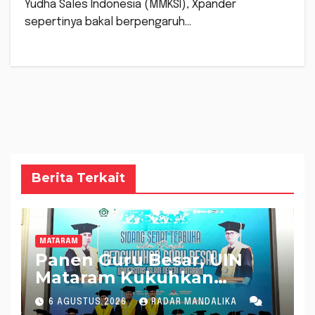
Yudha Sales Indonesia (MMKSI), Xpander
sepertinya bakal berpengaruh…
Berita Terkait
MATARAM
Panen Guru Besar, UIN
Mataram Kukuhkan
Profesor ke 72 dan 73
6 AGUSTUS 2026
RADAR MANDALIKA