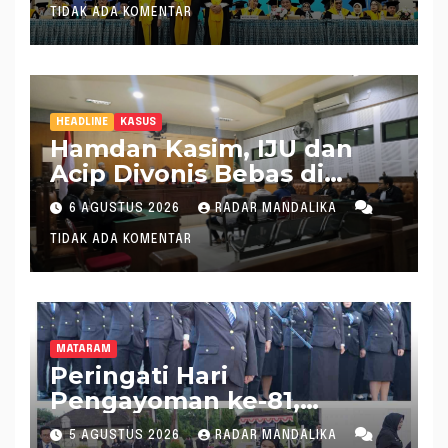
TIDAK ADA KOMENTAR
HEADLINE
KASUS
Hamdan Kasim, IJU dan
Acip Divonis Bebas di
Kasus Dugaan Gratifikasi
6 AGUSTUS 2026
RADAR MANDALIKA
DPRD NTB, Kuasa Hukum:
TIDAK ADA KOMENTAR
Putusan Bersifat Final
MATARAM
Peringati Hari
Pengayoman ke-81,
Kakanwil Kemenkum NTB
5 AGUSTUS 2026
RADAR MANDALIKA