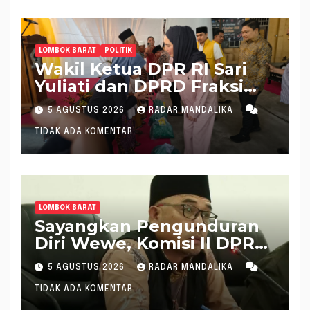
LOMBOK BARAT
POLITIK
Wakil Ketua DPR RI Sari
Yuliati dan DPRD Fraksi
Golkar Kolaborasi
5 AGUSTUS 2026
RADAR MANDALIKA
Alokasikan Ratusan Unit
TIDAK ADA KOMENTAR
Bantuan RTLH
LOMBOK BARAT
Sayangkan Pengunduran
Diri Wewe, Komisi II DPRD
Lobar Puji Kinerjanya
5 AGUSTUS 2026
RADAR MANDALIKA
Selama Tangani Tripat
TIDAK ADA KOMENTAR