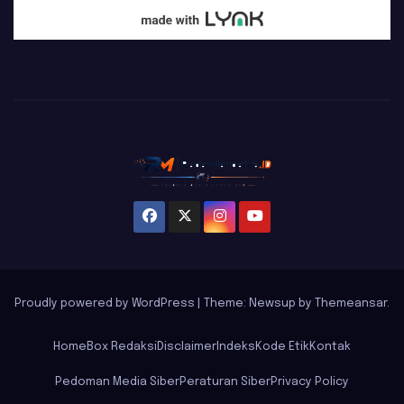
Proudly powered by WordPress
|
Theme: Newsup by
Themeansar
.
Home
Box Redaksi
Disclaimer
Indeks
Kode Etik
Kontak
Pedoman Media Siber
Peraturan Siber
Privacy Policy