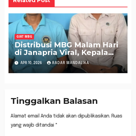
Related Post
GIAT MBG
Distribusi MBG Malam Hari
di Janapria Viral, Kepala
SPPG Lingkok Beringe
APR 10, 2026
RADAR MANDALIKA
Sampaikan Klarifikasi dan
Permohonan Maaf
Tinggalkan Balasan
Alamat email Anda tidak akan dipublikasikan.
Ruas
yang wajib ditandai
*