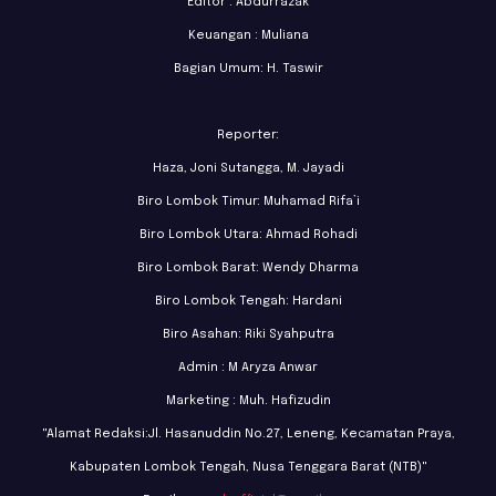
Editor : Abdurrazak
Keuangan : Muliana
Bagian Umum: H. Taswir
Reporter:
Haza, Joni Sutangga, M. Jayadi
Biro Lombok Timur: Muhamad Rifa’i
Biro Lombok Utara: Ahmad Rohadi
Biro Lombok Barat: Wendy Dharma
Biro Lombok Tengah: Hardani
Biro Asahan: Riki Syahputra
Admin : M Aryza Anwar
Marketing : Muh. Hafizudin
"Alamat Redaksi:Jl. Hasanuddin No.27, Leneng, Kecamatan Praya,
Kabupaten Lombok Tengah, Nusa Tenggara Barat (NTB)"