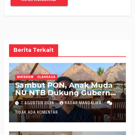
Berita Terkait
MATARAM
OLAHRAGA
Sambut PON, Anak Muda
NU NTB Dukung Gubernur
Pimpin KONI NTB
7 AGUSTUS 2026
RADAR MANDALIKA
TIDAK ADA KOMENTAR