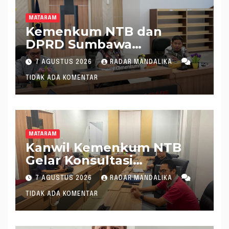
MATARAM
Kemenkum NTB dan
DPRD Sumbawa
Mantapkan Rencana
7 AGUSTUS 2026
RADAR MANDALIKA
Pembentukan 8 Raperda
TIDAK ADA KOMENTAR
Inisiatif
MATARAM
Kanwil Kemenkum NTB
Gelar Konsultasi
Penghitungan Kebutuhan
7 AGUSTUS 2026
RADAR MANDALIKA
Formasi JF Perancang
TIDAK ADA KOMENTAR
Peraturan Perundang-
undangan