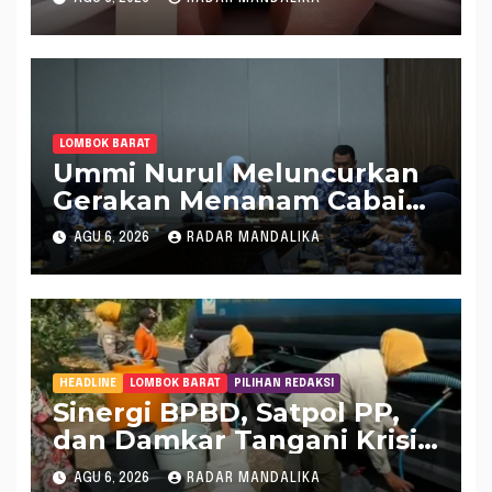
LOMBOK BARAT
Ummi Nurul Meluncurkan
Gerakan Menanam Cabai
Tangani Inflasi
AGU 6, 2026
RADAR MANDALIKA
HEADLINE
LOMBOK BARAT
PILIHAN REDAKSI
Sinergi BPBD, Satpol PP,
dan Damkar Tangani Krisis
Air Bersih di Lobar
AGU 6, 2026
RADAR MANDALIKA