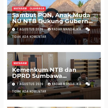
MATARAM
OLAHRAGA
Sambut PON, Anak Muda
NU NTB Dukung Gubernur
Pimpin KONI NTB
7 AGUSTUS 2026
RADAR MANDALIKA
TIDAK ADA KOMENTAR
MATARAM
Kemenkum NTB dan
DPRD Sumbawa
Mantapkan Rencana
7 AGUSTUS 2026
RADAR MANDALIKA
Pembentukan 8 Raperda
TIDAK ADA KOMENTAR
Inisiatif