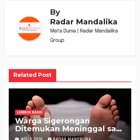
By
Radar Mandalika
Mata Dunia | Radar Mandalika
Group
Related Post
LOMBOK BARAT
Warga Sigerongan
Ditemukan Meninggal saat
Setrum Ikan di Sungai
AGU 6, 2026
RADAR MANDALIKA