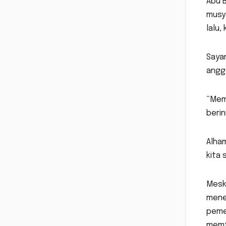
Abu 
musy
lalu,
Saya
angga
“Mema
beri
Alham
kita 
Mesk
meneg
pemet
memf