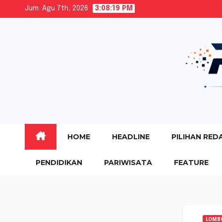
Skip
Jum. Agu 7th, 2026
3:08:20 PM
to
content
HOME
HEADLINE
PILIHAN RED
PENDIDIKAN
PARIWISATA
FEATURE
LOMB