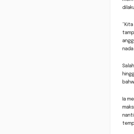
dilak
“Kit
tamp
angg
nada 
Salah
hingg
bahwa
Ia me
maksi
nant
tempa