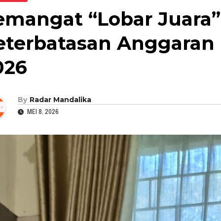
emangat “Lobar Juara”
eterbatasan Anggaran
026
By
Radar Mandalika
MEI 8, 2026