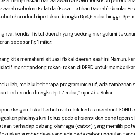
Bakar menjelaskan bahwa awalnya KONI menyusun perencana
awarah sebelum Pelatda (Pusat Latihan Daerah) dimulai. Pr
 kebutuhan ideal dipetakan di angka Rp4,5 miliar hingga Rp6 mi
ngnya, kondisi fiskal daerah yang sedang mengalami teka
ran sebesar Rp1 miliar.
ng kita memahami situasi fiskal daerah saat ini. Namun, ka
nisiatif menggandeng rekan-rekan di DPRD untuk memberik
dulillah, melalui beberapa program inisiatif, ada tambahan 
saat ini berada di angka Rp1,7 miliar,” ujar Abu Bakar.
ipun dengan fiskal terbatas itu tak lantas membuat KONI L
askan pihaknya kini fokus pada efisiensi dan penetapan sk
aan terhadap cabang olahraga (cabor) yang memiliki potens
okuskan sumber daya yang ada pada cabor unggulan tanpa m