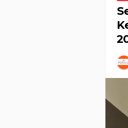
S
K
2