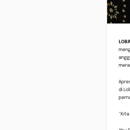
LOB
meng
angg
merai
Apres
di Lo
perna
“Kita