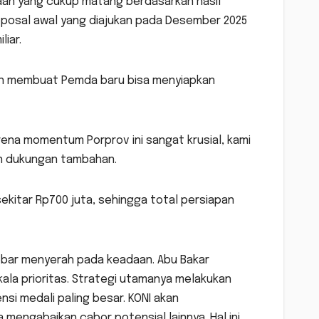
an yang cukup matang berdasarkan hasil
oposal awal yang diajukan pada Desember 2025
liar.
nan membuat Pemda baru bisa menyiapkan
rena momentum Porprov ini sangat krusial, kami
an dukungan tambahan.
sekitar Rp700 juta, sehingga total persiapan
obar menyerah pada keadaan. Abu Bakar
ala prioritas. Strategi utamanya melakukan
i medali paling besar. KONI akan
engabaikan cabor potensial lainnya. Hal ini