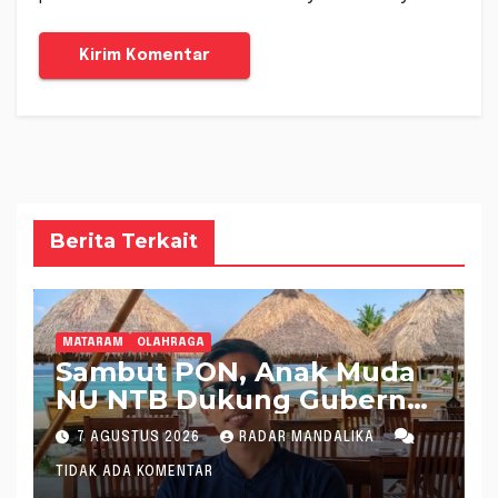
Berita Terkait
MATARAM
OLAHRAGA
Sambut PON, Anak Muda
NU NTB Dukung Gubernur
Pimpin KONI NTB
7 AGUSTUS 2026
RADAR MANDALIKA
TIDAK ADA KOMENTAR