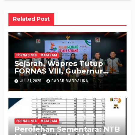
Related Post
FORNAS NTB
MATARAM
Sejarah, Wapres Tutup
FORNAS VIII, Gubernur
Iqbal Ini Kebanggaan NTB
JUL 31, 2025
RADAR MANDALIKA
FORNAS NTB
MATARAM
Perolehan Sementara: NTB