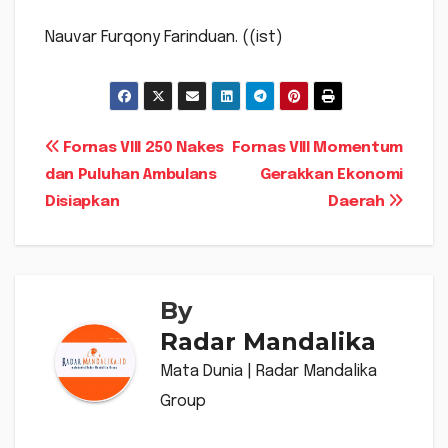
Nauvar Furqony Farinduan. ((ist)
Navigasi
Fornas VIII 250 Nakes
Fornas VIII Momentum
dan Puluhan Ambulans
Gerakkan Ekonomi
pos
Disiapkan
Daerah
By
Radar Mandalika
Mata Dunia | Radar Mandalika
Group