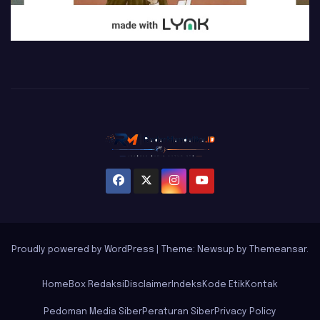
Proudly powered by WordPress
|
Theme: Newsup by
Themeansar
.
Home
Box Redaksi
Disclaimer
Indeks
Kode Etik
Kontak
Pedoman Media Siber
Peraturan Siber
Privacy Policy