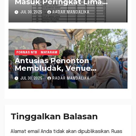
Masuk Peringkat Lima
Besar Hasil FORNAS VIII,
JUL 30, 2025
RADAR MANDALIKA
Pemprov NTB Targetkan
Melaju ke Tiga Besar
FORNAS NTB
MATARAM
Antusias Penonton
Membludak, Venue
Skateboard Jadi Spot
JUL 30, 2025
RADAR MANDALIKA
Favorit di FORNAS VIII
Tinggalkan Balasan
Alamat email Anda tidak akan dipublikasikan.
Ruas