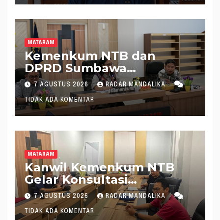
MATARAM
Kemenkum NTB dan
DPRD Sumbawa
Mantapkan Rencana
7 AGUSTUS 2026
RADAR MANDALIKA
Pembentukan 8 Raperda
TIDAK ADA KOMENTAR
Inisiatif
MATARAM
Kanwil Kemenkum NTB
Gelar Konsultasi
Penghitungan Kebutuhan
7 AGUSTUS 2026
RADAR MANDALIKA
Formasi JF Perancang
TIDAK ADA KOMENTAR
Peraturan Perundang-