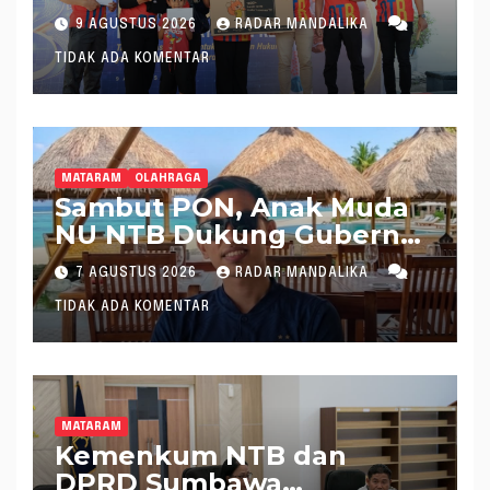
NTB Gelar Fun Walk
9 AGUSTUS 2026
RADAR MANDALIKA
Bersama
TIDAK ADA KOMENTAR
MATARAM
OLAHRAGA
Sambut PON, Anak Muda
NU NTB Dukung Gubernur
Pimpin KONI NTB
7 AGUSTUS 2026
RADAR MANDALIKA
TIDAK ADA KOMENTAR
MATARAM
Kemenkum NTB dan
DPRD Sumbawa