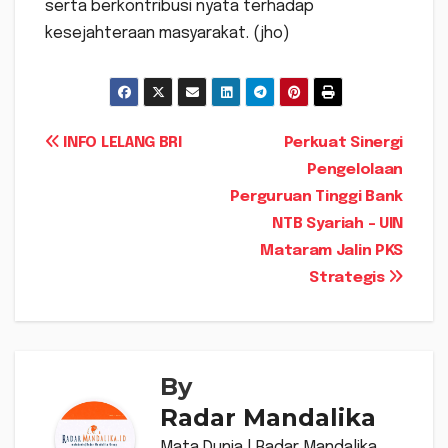
serta berkontribusi nyata terhadap
kesejahteraan masyarakat. (jho)
Navigasi
INFO LELANG BRI
Perkuat Sinergi
Pengelolaan
pos
Perguruan Tinggi Bank
NTB Syariah – UIN
Mataram Jalin PKS
Strategis
By
Radar Mandalika
Mata Dunia | Radar Mandalika