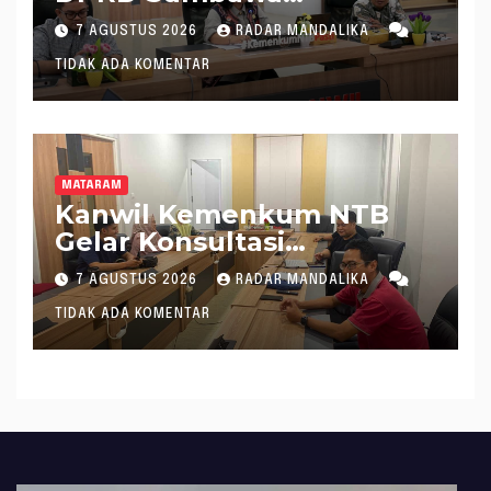
Mantapkan Rencana
7 AGUSTUS 2026
RADAR MANDALIKA
Pembentukan 8 Raperda
TIDAK ADA KOMENTAR
Inisiatif
MATARAM
Kanwil Kemenkum NTB
Gelar Konsultasi
Penghitungan Kebutuhan
7 AGUSTUS 2026
RADAR MANDALIKA
Formasi JF Perancang
TIDAK ADA KOMENTAR
Peraturan Perundang-
undangan