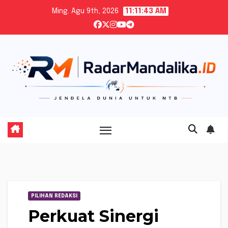
Skip
Ming. Agu 9th, 2026
11:11:44 AM
to
content
PILIHAN REDAKSI
Perkuat Sinergi