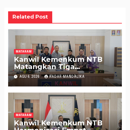
Related Post
MATARAM
Kanwil Kemenkum NTB
Matangkan Tiga
Rancangan Perbup
AGU 6, 2026
RADAR MANDALIKA
Sumbawa Barat melalui
Harmonisasi Regulasi
MATARAM
Kanwil Kemenkum NTB