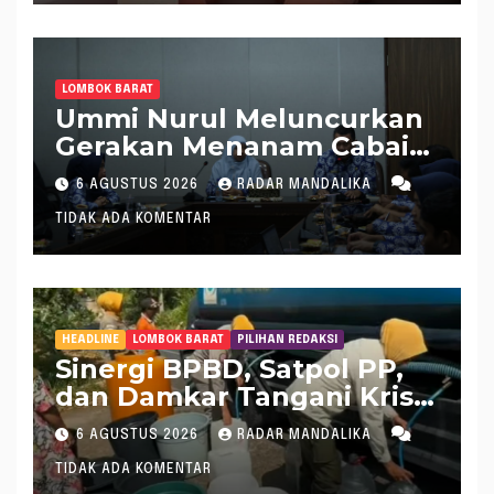
LOMBOK BARAT
Ummi Nurul Meluncurkan
Gerakan Menanam Cabai
Tangani Inflasi
6 AGUSTUS 2026
RADAR MANDALIKA
TIDAK ADA KOMENTAR
HEADLINE
LOMBOK BARAT
PILIHAN REDAKSI
Sinergi BPBD, Satpol PP,
dan Damkar Tangani Krisis
Air Bersih di Lobar
6 AGUSTUS 2026
RADAR MANDALIKA
TIDAK ADA KOMENTAR