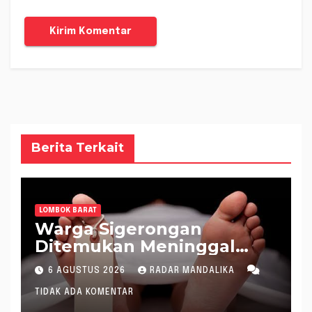
Berita Terkait
LOMBOK BARAT
Warga Sigerongan
Ditemukan Meninggal
saat Setrum Ikan di
6 AGUSTUS 2026
RADAR MANDALIKA
Sungai
TIDAK ADA KOMENTAR