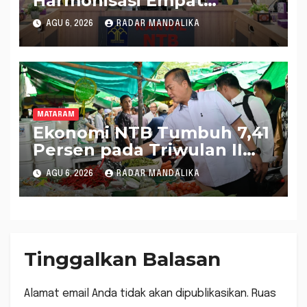
Harmonisasi Empat
Rapergub untuk Perkuat
AGU 6, 2026
RADAR MANDALIKA
Kepastian Hukum di NTB
MATARAM
Ekonomi NTB Tumbuh 7,41
Persen pada Triwulan II
2026, Tertinggi Kedua
AGU 6, 2026
RADAR MANDALIKA
Nasional
Tinggalkan Balasan
Alamat email Anda tidak akan dipublikasikan.
Ruas