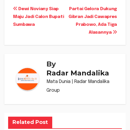
Navigasi
Dewi Noviany Siap
Partai Gelora Dukung
Maju Jadi Calon Bupati
Gibran Jadi Cawapres
pos
Sumbawa
Prabowo, Ada Tiga
Alasannya
By
Radar Mandalika
Mata Dunia | Radar Mandalika
Group
Related Post