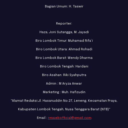
Bagian Umum: H. Taswir
Reporter:
Haza, Joni Sutangga, M. Jayadi
Biro Lombok Timur: Muhamad Rifa’i
Biro Lombok Utara: Ahmad Rohadi
Biro Lombok Barat: Wendy Dharma
Biro Lombok Tengah: Hardani
Biro Asahan: Riki Syahputra
Admin : M Aryza Anwar
Marketing : Muh. Hafizudin
"Alamat Redaksi:Jl. Hasanuddin No.27, Leneng, Kecamatan Praya,
Kabupaten Lombok Tengah, Nusa Tenggara Barat (NTB)"
Email :
rmwebofficial@gmail.com