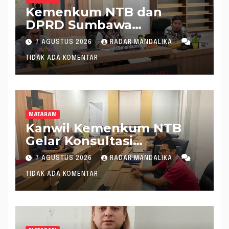
Kemenkum NTB dan
DPRD Sumbawa
Mantapkan Rencana
7 AGUSTUS 2026
RADAR MANDALIKA
Pembentukan 8 Raperda
TIDAK ADA KOMENTAR
Inisiatif
MATARAM
Kanwil Kemenkum NTB
Gelar Konsultasi
Penghitungan Kebutuhan
7 AGUSTUS 2026
RADAR MANDALIKA
Formasi JF Perancang
TIDAK ADA KOMENTAR
Peraturan Perundang-
undangan