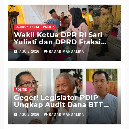
LOMBOK BARAT
POLITIK
Wakil Ketua DPR RI Sari
Yuliati dan DPRD Fraksi
Golkar Kolaborasi
AGU 5, 2026
RADAR MANDALIKA
Alokasikan Ratusan Unit
Bantuan RTLH
POLITIK
Geger! Legislator PDIP
Ungkap Audit Dana BTT
Rp 484 Miliar di APBD NTB
AGU 5, 2026
RADAR MANDALIKA
2025 Tak Muncul di LHP
BPK