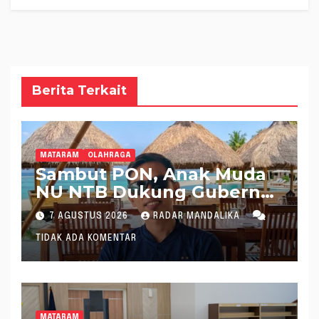
Berita Terkait
MATARAM
OLAHRAGA
Sambut PON, Anak Muda
NU NTB Dukung Gubernur
Pimpin KONI NTB
7 AGUSTUS 2026
RADAR MANDALIKA
TIDAK ADA KOMENTAR
MATARAM