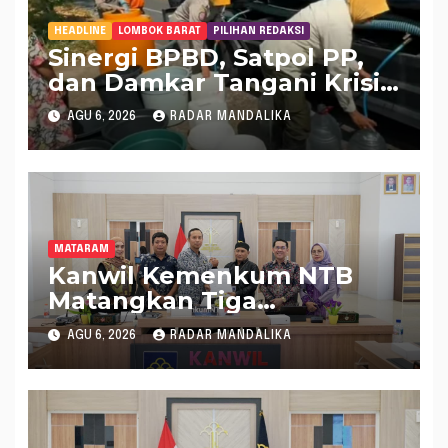
HEADLINE
LOMBOK BARAT
PILIHAN REDAKSI
Sinergi BPBD, Satpol PP,
dan Damkar Tangani Krisis
Air Bersih di Lobar
AGU 6, 2026
RADAR MANDALIKA
MATARAM
Kanwil Kemenkum NTB
Matangkan Tiga
Rancangan Perbup
AGU 6, 2026
RADAR MANDALIKA
Sumbawa Barat melalui
Harmonisasi Regulasi