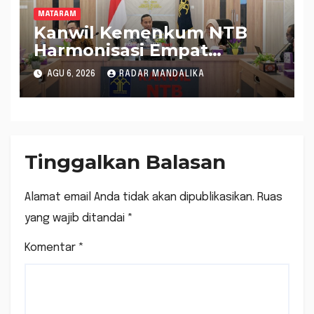
MATARAM
Kanwil Kemenkum NTB
Harmonisasi Empat
Rapergub untuk Perkuat
AGU 6, 2026
RADAR MANDALIKA
Kepastian Hukum di NTB
Tinggalkan Balasan
Alamat email Anda tidak akan dipublikasikan.
Ruas
yang wajib ditandai
*
Komentar
*