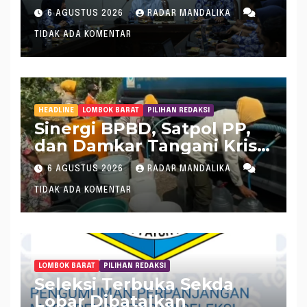
Tangani Inflasi
6 AGUSTUS 2026
RADAR MANDALIKA
TIDAK ADA KOMENTAR
HEADLINE
LOMBOK BARAT
PILIHAN REDAKSI
Sinergi BPBD, Satpol PP,
dan Damkar Tangani Krisis
Air Bersih di Lobar
6 AGUSTUS 2026
RADAR MANDALIKA
TIDAK ADA KOMENTAR
LOMBOK BARAT
PILIHAN REDAKSI
Seleksi Terbuka Sekda
Lobar Dibatalkan