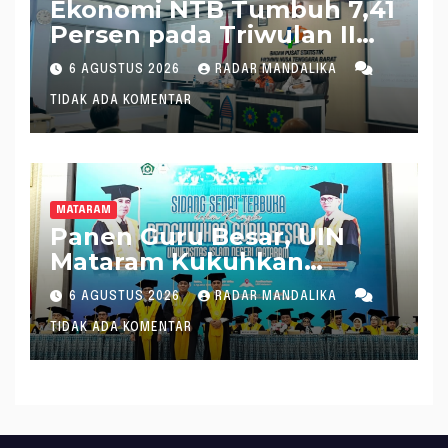
Ekonomi NTB Tumbuh 7,41
Persen pada Triwulan II
2026, Tertinggi Kedua
6 AGUSTUS 2026
RADAR MANDALIKA
Nasional
TIDAK ADA KOMENTAR
MATARAM
Panen Guru Besar, UIN
Mataram Kukuhkan
Profesor ke 72 dan 73
6 AGUSTUS 2026
RADAR MANDALIKA
TIDAK ADA KOMENTAR