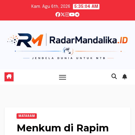
Skip
Kam. Agu 6th, 2026
5:35:05 AM
to
content
MATARAM
Menkum di Rapim