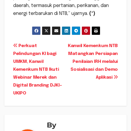
daerah, termasuk pertanian, perikanan, dan
energi terbarukan di NTB,” ujarnya.
(*)
Navigasi
Perkuat
Kanwil Kemenkum NTB
Pelindungan KI bagi
Matangkan Persiapan
pos
UMKM, Kanwil
Penilaian IRH melalui
Kemenkum NTB Ikuti
Sosialisasi dan Demo
Webinar Merek dan
Aplikasi
Digital Branding DJKI–
UKIPO
By