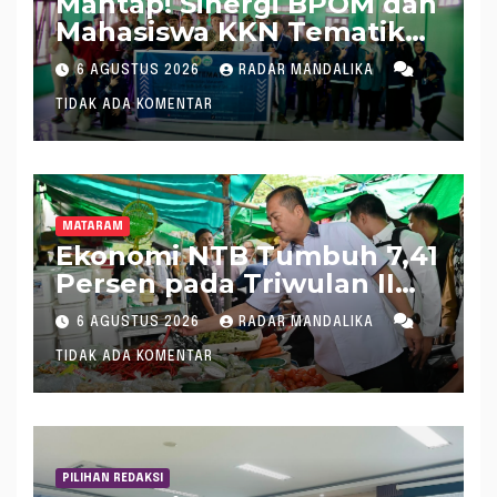
Mantap! Sinergi BPOM dan
Mahasiswa KKN Tematik
Universitas Mataram
6 AGUSTUS 2026
RADAR MANDALIKA
Dampingi UMKM Gula
TIDAK ADA KOMENTAR
Merah Kelapa Desa Salut
Menuju Pangan Aman dan
Bersertifikat PIRT
MATARAM
Ekonomi NTB Tumbuh 7,41
Persen pada Triwulan II
2026, Tertinggi Kedua
6 AGUSTUS 2026
RADAR MANDALIKA
Nasional
TIDAK ADA KOMENTAR
PILIHAN REDAKSI