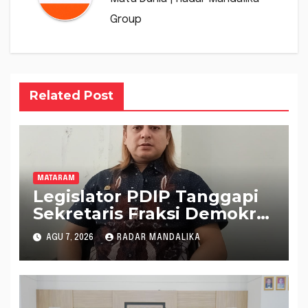
Group
Related Post
MATARAM
Legislator PDIP Tanggapi
Sekretaris Fraksi Demokrat
: WTP Bukan Tameng
AGU 7, 2026
RADAR MANDALIKA
Menolak Audit Dana
Pergeseran BTT Rp 484
Miliar