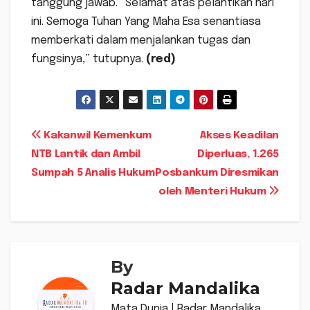
tanggung jawab. “Selamat atas pelantikan hari
ini. Semoga Tuhan Yang Maha Esa senantiasa
memberkati dalam menjalankan tugas dan
fungsinya,” tutupnya.
(red)
Navigasi
Kakanwil Kemenkum
Akses Keadilan
NTB Lantik dan Ambil
Diperluas, 1.265
pos
Sumpah 5 Analis Hukum
Posbankum Diresmikan
oleh Menteri Hukum
By
Radar Mandalika
Mata Dunia | Radar Mandalika