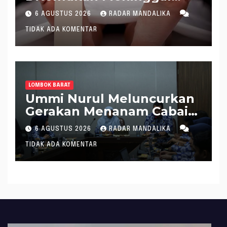
saat Setrum Ikan di
6 AGUSTUS 2026
RADAR MANDALIKA
Sungai
TIDAK ADA KOMENTAR
LOMBOK BARAT
Ummi Nurul Meluncurkan
Gerakan Menanam Cabai
Tangani Inflasi
6 AGUSTUS 2026
RADAR MANDALIKA
TIDAK ADA KOMENTAR