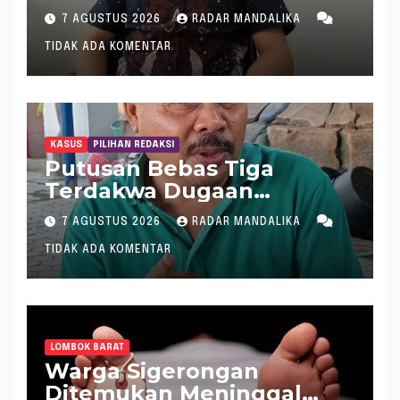
Demokrat : WTP Bukan
7 AGUSTUS 2026
RADAR MANDALIKA
Tameng Menolak Audit
TIDAK ADA KOMENTAR
Dana Pergeseran BTT Rp
484 Miliar
KASUS
PILIHAN REDAKSI
Putusan Bebas Tiga
Terdakwa Dugaan
Gratifikasi Dana “Siluman”
7 AGUSTUS 2026
RADAR MANDALIKA
DPRD NTB, Najamudin
TIDAK ADA KOMENTAR
Sebut Putusan Hakim
Aneh dan Ganjil, Bakal
Lapor Hakim Tipikor
Mataram ke MA
LOMBOK BARAT
Warga Sigerongan
Ditemukan Meninggal