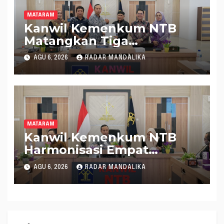
MATARAM
Kanwil Kemenkum NTB
Matangkan Tiga
Rancangan Perbup
AGU 6, 2026
RADAR MANDALIKA
Sumbawa Barat melalui
Harmonisasi Regulasi
MATARAM
Kanwil Kemenkum NTB
Harmonisasi Empat
Rapergub untuk Perkuat
AGU 6, 2026
RADAR MANDALIKA
Kepastian Hukum di NTB