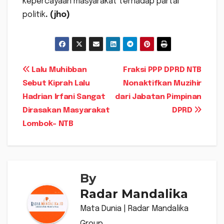
kepercayaan masyarakat terhadap partai
politik
. (jho)
Navigasi
Lalu Muhibban
Fraksi PPP DPRD NTB
Sebut Kiprah Lalu
Nonaktifkan Muzihir
pos
Hadrian Irfani Sangat
dari Jabatan Pimpinan
Dirasakan Masyarakat
DPRD
Lombok- NTB
By
Radar Mandalika
Mata Dunia | Radar Mandalika
Group