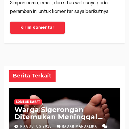
Simpan nama, email, dan situs web saya pada
peramban ini untuk komentar saya berikutnya.
Berita Terkait
LOMBOK BARAT
Warga Sigerongan
Ditemukan Meninggal
saat Setrum Ikan di
6 AGUSTUS 2026
RADAR MANDALIKA