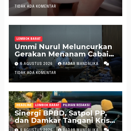
Sungai
TIDAK ADA KOMENTAR
LOMBOK BARAT
Ummi Nurul Meluncurkan
Gerakan Menanam Cabai
Tangani Inflasi
6 AGUSTUS 2026
RADAR MANDALIKA
TIDAK ADA KOMENTAR
HEADLINE
LOMBOK BARAT
PILIHAN REDAKSI
Sinergi BPBD, Satpol PP,
dan Damkar Tangani Krisis
Air Bersih di Lobar
6 AGUSTUS 2026
RADAR MANDALIKA