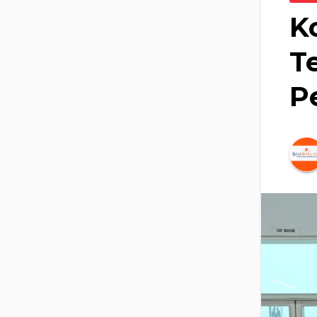
K
T
P