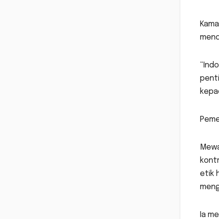
Kama
menda
“Indo
penti
kepa
Pemer
Mewa
kontr
etik 
menga
Ia me