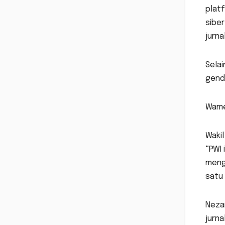
platf
siber
jurna
Sela
gende
Wamen
Wakil
“PWI 
mengh
satu
Neza
jurna