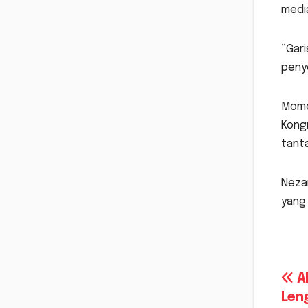
media
“Gari
penye
Mome
Kongr
tanta
Neza
yang 
Na
A
Len