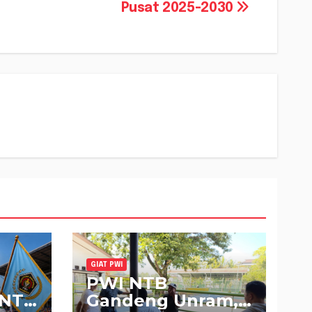
Pusat 2025-2030
GIAT PWI
PWI NTB
 NTB
Gandeng Unram,