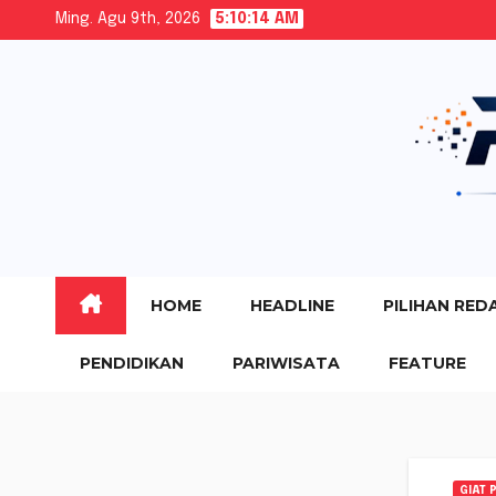
Skip
Ming. Agu 9th, 2026
5:10:15 AM
to
content
HOME
HEADLINE
PILIHAN RED
PENDIDIKAN
PARIWISATA
FEATURE
GIAT 