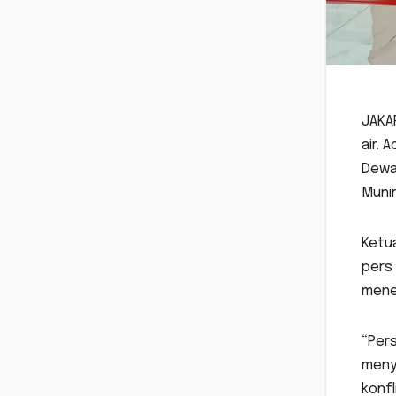
JAKA
air. 
Dewa
Munir
Ketu
pers 
mene
“Pers
meny
konfl