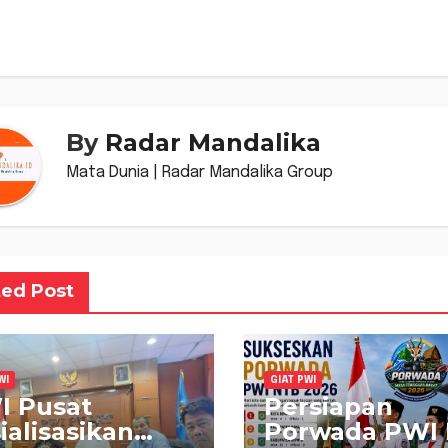
s
By
Radar Mandalika
Mata Dunia | Radar Mandalika Group
ted Post
WI
GIAT PWI
I Pusat
Persiapan
ialisasikan
Porwada PWI