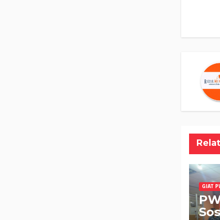
po
Rela
GIAT P
PW
Sos