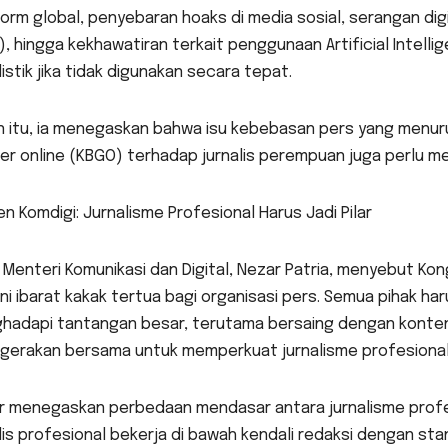
orm global, penyebaran hoaks di media sosial, serangan dig
), hingga kekhawatiran terkait penggunaan Artificial Intelli
listik jika tidak digunakan secara tepat.
in itu, ia menegaskan bahwa isu kebebasan pers yang menur
r online (KBGO) terhadap jurnalis perempuan juga perlu me
 Komdigi: Jurnalisme Profesional Harus Jadi Pilar
 Menteri Komunikasi dan Digital, Nezar Patria, menyebut K
ini ibarat kakak tertua bagi organisasi pers. Semua pihak ha
adapi tantangan besar, terutama bersaing dengan konten k
 gerakan bersama untuk memperkuat jurnalisme profesional
r menegaskan perbedaan mendasar antara jurnalisme profes
lis profesional bekerja di bawah kendali redaksi dengan st