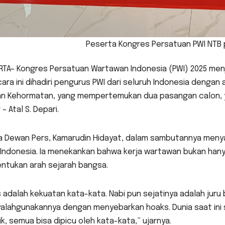
Peserta Kongres Persatuan PWI NTB 
RTA– Kongres Persatuan Wartawan Indonesia (PWI) 2025 men
Acara ini dihadiri pengurus PWI dari seluruh Indonesia den
n Kehormatan, yang mempertemukan dua pasangan calon, y
 – Atal S. Depari.
a Dewan Pers, Kamarudin Hidayat, dalam sambutannya menya
Indonesia. Ia menekankan bahwa kerja wartawan bukan hanya
ntukan arah sejarah bangsa.
 adalah kekuatan kata-kata. Nabi pun sejatinya adalah juru b
alahgunakannya dengan menyebarkan hoaks. Dunia saat ini 
ik, semua bisa dipicu oleh kata-kata,” ujarnya.