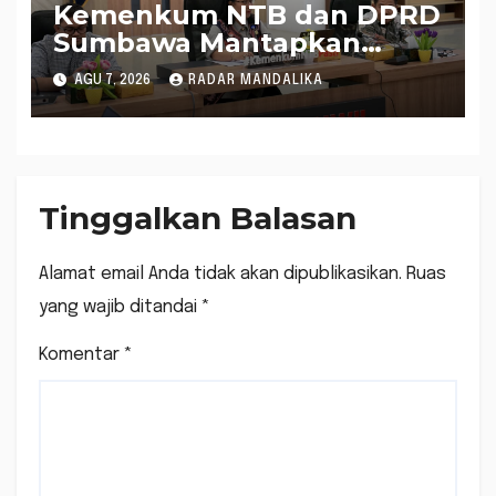
Kemenkum NTB dan DPRD
Sumbawa Mantapkan
Rencana Pembentukan 8
AGU 7, 2026
RADAR MANDALIKA
Raperda Inisiatif
Tinggalkan Balasan
Alamat email Anda tidak akan dipublikasikan.
Ruas
yang wajib ditandai
*
Komentar
*