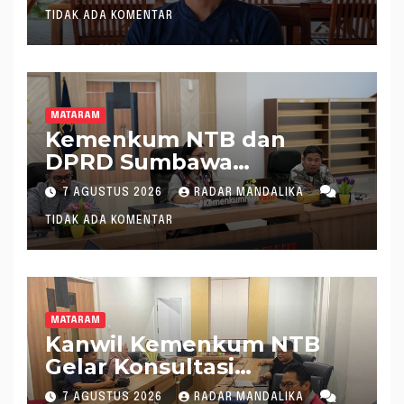
TIDAK ADA KOMENTAR
MATARAM
Kemenkum NTB dan
DPRD Sumbawa
Mantapkan Rencana
7 AGUSTUS 2026
RADAR MANDALIKA
Pembentukan 8 Raperda
TIDAK ADA KOMENTAR
Inisiatif
MATARAM
Kanwil Kemenkum NTB
Gelar Konsultasi
Penghitungan Kebutuhan
7 AGUSTUS 2026
RADAR MANDALIKA