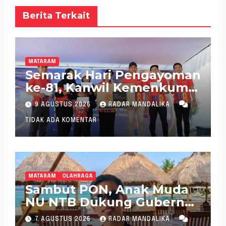
Berita Terkait
MATARAM
Semarak Hari Pengayoman
ke-81, Kanwil Kemenkum
NTB Gelar Fun Walk
9 AGUSTUS 2026
RADAR MANDALIKA
Bersama
TIDAK ADA KOMENTAR
MATARAM
OLAHRAGA
Sambut PON, Anak Muda
NU NTB Dukung Gubernur
Pimpin KONI NTB
7 AGUSTUS 2026
RADAR MANDALIKA