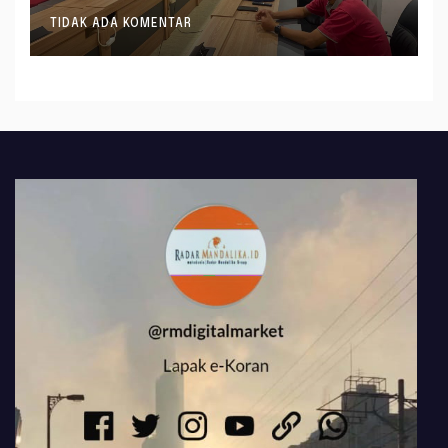
Formasi JF Perancang
TIDAK ADA KOMENTAR
Peraturan Perundang-
undangan