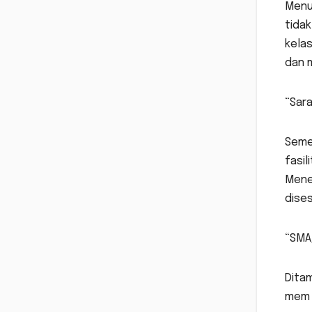
Menur
tidak
kelas
dan 
“Sar
Semen
fasil
Mene
dise
“SMA
Dita
mem m