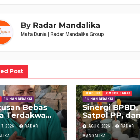
By
Radar Mandalika
Mata Dunia | Radar Mandalika Group
ted Post
HEADLINE
LOMBOK BARAT
PILIHAN REDAKSI
PILIHAN REDAKSI
tusan Bebas
Sinergi BPBD,
ga Terdakwa
Satpol PP, da
gaan
Damkar Tanga
7, 2026
RADAR
AGU 6, 2026
RADAR
tifikasi Dana
Krisis Air Bers
iluman” DPRD
Lobar
LIKA
MANDALIKA