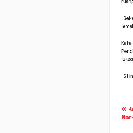
ruang
“Seke
lemah
Kata 
Pendi
lulus
“S1 i
Na
K
Nar
po