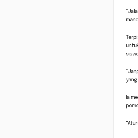
“Jala
manda
Terp
untu
sisw
“Jang
yang
Ia m
peme
“Atur