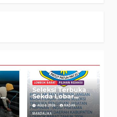
LOMBOK BARAT
PILIHAN REDAKSI
Seleksi Terbuka
n
Sekda Lobar
ni
Dibatalkan
AGU 6, 2026
RADAR
ih di
MANDALIKA