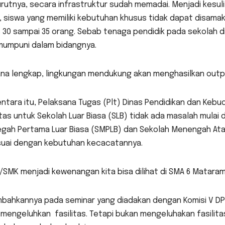
utnya, secara infrastruktur sudah memadai. Menjadi kesul
, siswa yang memiliki kebutuhan khusus tidak dapat disama
 30 sampai 35 orang. Sebab tenaga pendidik pada sekolah dis
mumpuni dalam bidangnya.
ana lengkap, lingkungan mendukung akan menghasilkan outp
tara itu, Pelaksana Tugas (Plt) Dinas Pendidikan dan Kebu
itas untuk Sekolah Luar Biasa (SLB) tidak ada masalah mulai 
gah Pertama Luar Biasa (SMPLB) dan Sekolah Menengah Atas 
suai dengan kebutuhan kecacatannya.
/SMK menjadi kewenangan kita bisa dilihat di SMA 6 Matara
mbahkannya pada seminar yang diadakan dengan Komisi V DP
engeluhkan fasilitas. Tetapi bukan mengeluhakan fasilitas 