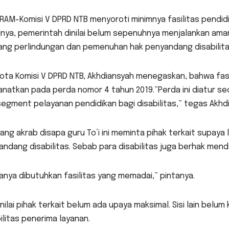
AM-Komisi V DPRD NTB menyoroti minimnya fasilitas pendidik
lnya, pemerintah dinilai belum sepenuhnya menjalankan ama
ang perlindungan dan pemenuhan hak penyandang disabilita
ta Komisi V DPRD NTB, Akhdiansyah menegaskan, bahwa fasi
natkan pada perda nomor 4 tahun 2019.”Perda ini diatur s
egment pelayanan pendidikan bagi disabilitas,” tegas Akhd
yang akrab disapa guru To’i ini meminta pihak terkait supay
ndang disabilitas. Sebab para disabilitas juga berhak men
nya dibutuhkan fasilitas yang memadai,” pintanya.
nilai pihak terkait belum ada upaya maksimal. Sisi lain belum
ilitas penerima layanan.