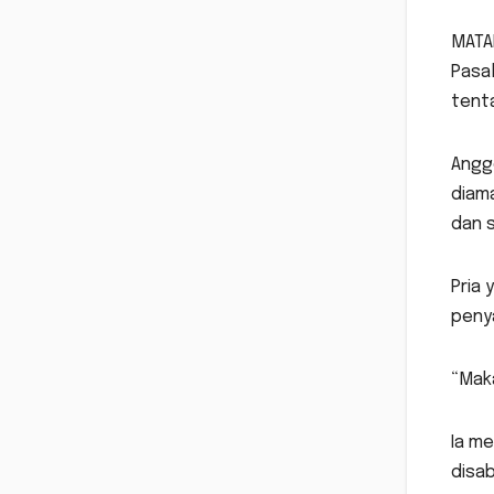
MATAR
Pasa
tent
Anggo
diama
dan s
Pria 
penya
“Maka
Ia me
disab