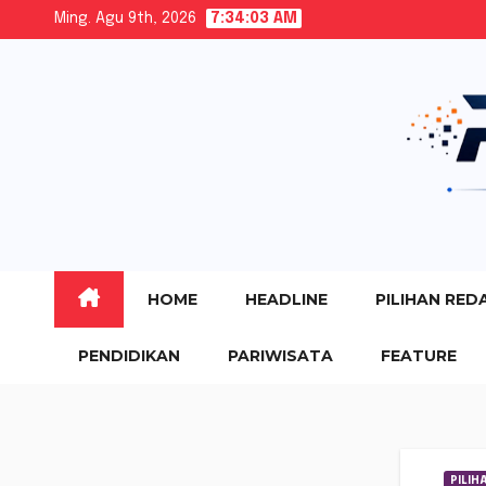
Skip
Ming. Agu 9th, 2026
7:34:04 AM
to
content
HOME
HEADLINE
PILIHAN RED
PENDIDIKAN
PARIWISATA
FEATURE
PILIH