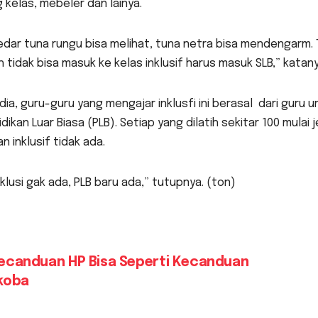
 kelas, mebeler dan lainya.
dar tuna rungu bisa melihat, tuna netra bisa mendengarm. Tap
 tidak bisa masuk ke kelas inklusif harus masuk SLB,” katany
dia, guru-guru yang mengajar inklusfi ini berasal dari guru 
dikan Luar Biasa (PLB). Setiap yang dilatih sekitar 100 mula
an inklusif tidak ada.
nklusi gak ada, PLB baru ada,” tutupnya. (ton)
vigasi
ecanduan HP Bisa Seperti Kecanduan
koba
s