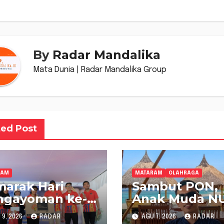
By
Radar Mandalika
Mata Dunia | Radar Mandalika Group
ted Post
RAM
MATARAM
OLAHRAGA
arak Hari
Sambut PON,
ngayoman ke-
Anak Muda N
 Kanwil
NTB Dukung
9, 2026
RADAR
AGU 7, 2026
RADAR
menkum NTB
Gubernur Pim