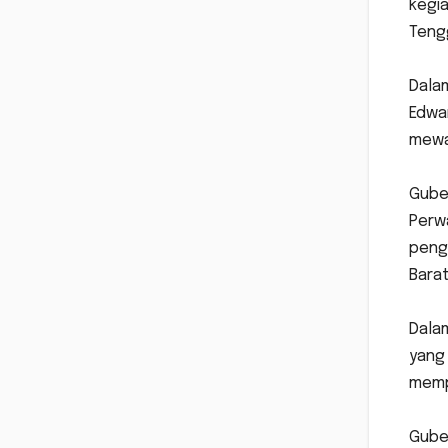
kegi
Teng
‎Dal
Edwa
mewak
‎Gube
Perwa
pengu
Barat
‎Dal
yang
mempe
‎Gub