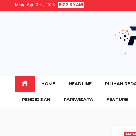
Skip
Ming. Agu 9th, 2026
8:23:00 AM
to
content
HOME
HEADLINE
PILIHAN RED
PENDIDIKAN
PARIWISATA
FEATURE
MATA