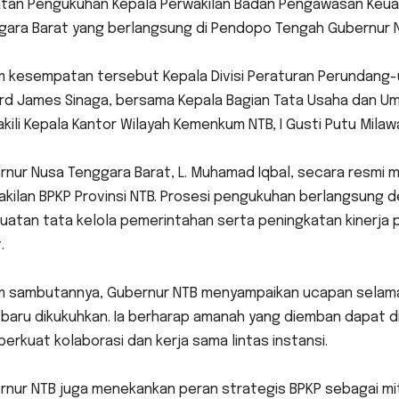
atan Pengukuhan Kepala Perwakilan Badan Pengawasan Keua
gara Barat yang berlangsung di Pendopo Tengah Gubernur NT
am kesempatan tersebut Kepala Divisi Peraturan Perundang
rd James Sinaga, bersama Kepala Bagian Tata Usaha dan Umu
ili Kepala Kantor Wilayah Kemenkum NTB, I Gusti Putu Milawa
rnur Nusa Tenggara Barat, L. Muhamad Iqbal, secara resmi 
kilan BPKP Provinsi NTB. Prosesi pengukuhan berlangsung d
atan tata kelola pemerintahan serta peningkatan kinerja 
.
am sambutannya, Gubernur NTB menyampaikan ucapan selamat
 baru dikukuhkan. Ia berharap amanah yang diemban dapat d
rkuat kolaborasi dan kerja sama lintas instansi.
ernur NTB juga menekankan peran strategis BPKP sebagai mi