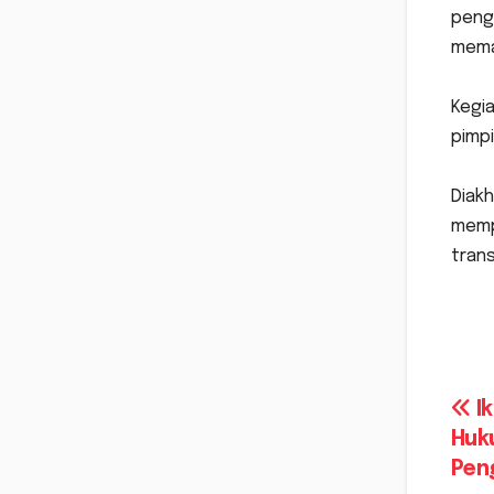
peng
memas
‎Kegi
pimpi
‎Dia
memp
trans
Na
Ik
Huk
po
Pen