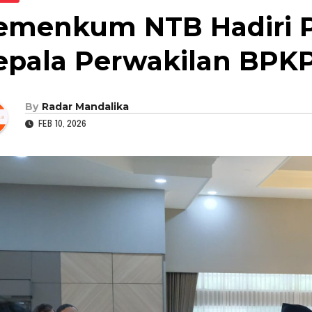
emenkum NTB Hadiri 
epala Perwakilan BPKP 
By
Radar Mandalika
FEB 10, 2026