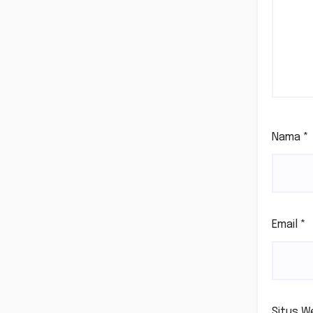
Nama
*
Email
*
Situs W