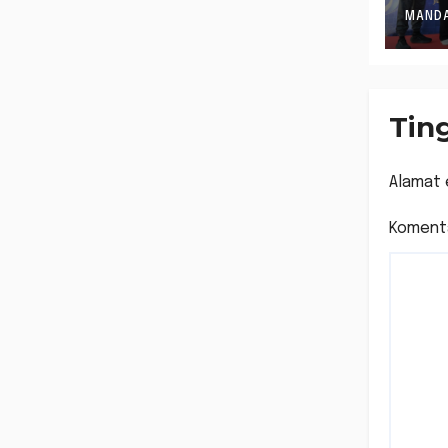
Gel
MANDA
Be
Tin
Alamat 
Koment