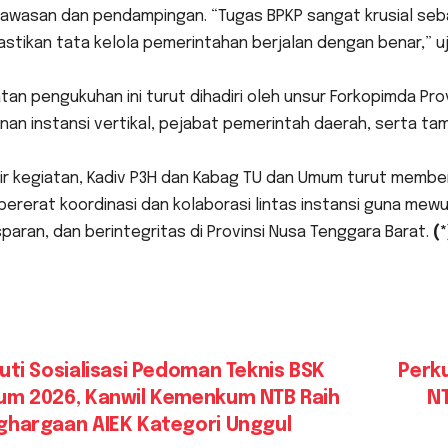
awasan dan pendampingan. “Tugas BPKP sangat krusial se
tikan tata kelola pemerintahan berjalan dengan benar,” uj
atan pengukuhan ini turut dihadiri oleh unsur Forkopimda Pro
nan instansi vertikal, pejabat pemerintah daerah, serta ta
khir kegiatan, Kadiv P3H dan Kabag TU dan Umum turut memb
ererat koordinasi dan kolaborasi lintas instansi guna mew
paran, dan berintegritas di Provinsi Nusa Tenggara Barat.
(
vigasi
uti Sosialisasi Pedoman Teknis BSK
Perk
um 2026, Kanwil Kemenkum NTB Raih
NT
s
ghargaan AIEK Kategori Unggul