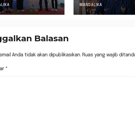
ar Fun Walk
KONI NTB
LIKA
MANDALIKA
rsama
ggalkan Balasan
email Anda tidak akan dipublikasikan.
Ruas yang wajib ditand
ar
*