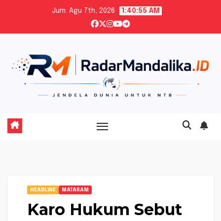
Skip
Jum. Agu 7th, 2026
1:40:56 AM
to
content
HEADLINE
MATARAM
Karo Hukum Sebut