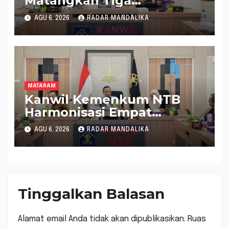
Matangkan Tiga
Rancangan Perbup
AGU 6, 2026
RADAR MANDALIKA
Sumbawa Barat melalui
Harmonisasi Regulasi
MATARAM
Kanwil Kemenkum NTB
Harmonisasi Empat
Rapergub untuk Perkuat
AGU 6, 2026
RADAR MANDALIKA
Kepastian Hukum di NTB
Tinggalkan Balasan
Alamat email Anda tidak akan dipublikasikan.
Ruas