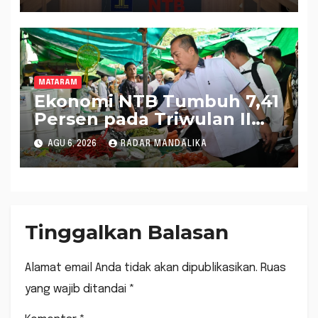
MATARAM
Ekonomi NTB Tumbuh 7,41
Persen pada Triwulan II
2026, Tertinggi Kedua
AGU 6, 2026
RADAR MANDALIKA
Nasional
Tinggalkan Balasan
Alamat email Anda tidak akan dipublikasikan.
Ruas
yang wajib ditandai
*