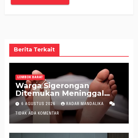
Berita Terkait
LOMBOK BARAT
Warga Sigerongan
Ditemukan Meninggal
saat Setrum Ikan di
6 AGUSTUS 2026
RADAR MANDALIKA
Sungai
TIDAK ADA KOMENTAR