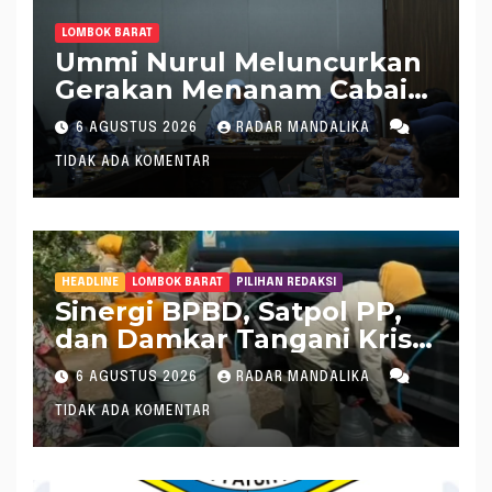
LOMBOK BARAT
Ummi Nurul Meluncurkan
Gerakan Menanam Cabai
Tangani Inflasi
6 AGUSTUS 2026
RADAR MANDALIKA
TIDAK ADA KOMENTAR
HEADLINE
LOMBOK BARAT
PILIHAN REDAKSI
Sinergi BPBD, Satpol PP,
dan Damkar Tangani Krisis
Air Bersih di Lobar
6 AGUSTUS 2026
RADAR MANDALIKA
TIDAK ADA KOMENTAR