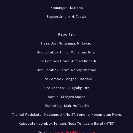
Keuangan : Muliana
Bagian Umum: H. Taswir
Reporter:
Haza, Joni Sutangga, M. Jayadi
Biro Lombok Timur: Muhamad Rifa’i
Biro Lombok Utara: Ahmad Rohadi
Biro Lombok Barat: Wendy Dharma
Biro Lombok Tengah: Hardani
Biro Asahan: Riki Syahputra
Admin : M Aryza Anwar
Marketing : Muh. Hafizudin
"Alamat Redaksi:Jl. Hasanuddin No.27, Leneng, Kecamatan Praya,
Kabupaten Lombok Tengah, Nusa Tenggara Barat (NTB)"
Email :
rmwebofficial@gmail.com