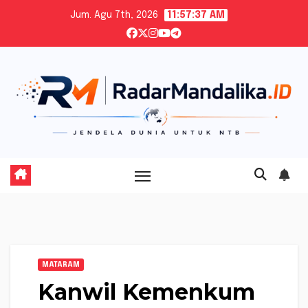
Skip
Jum. Agu 7th, 2026
11:57:38 AM
to
content
MATARAM
Kanwil Kemenkum