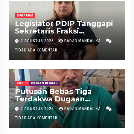
MATARAM
Legislator PDIP Tanggapi
Sekretaris Fraksi
Demokrat : WTP Bukan
7 AGUSTUS 2026
RADAR MANDALIKA
Tameng Menolak Audit
TIDAK ADA KOMENTAR
Dana Pergeseran BTT Rp
484 Miliar
KASUS
PILIHAN REDAKSI
Putusan Bebas Tiga
Terdakwa Dugaan
Gratifikasi Dana “Siluman”
7 AGUSTUS 2026
RADAR MANDALIKA
DPRD NTB, Najamudin
TIDAK ADA KOMENTAR
Sebut Putusan Hakim
Aneh dan Ganjil, Bakal