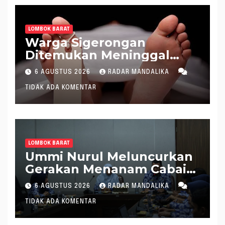
Lapor Hakim Tipikor
Mataram ke MA
LOMBOK BARAT
Warga Sigerongan
Ditemukan Meninggal
saat Setrum Ikan di
6 AGUSTUS 2026
RADAR MANDALIKA
Sungai
TIDAK ADA KOMENTAR
LOMBOK BARAT
Ummi Nurul Meluncurkan
Gerakan Menanam Cabai
Tangani Inflasi
6 AGUSTUS 2026
RADAR MANDALIKA
TIDAK ADA KOMENTAR