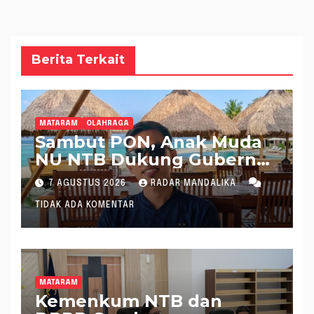
Berita Terkait
MATARAM
OLAHRAGA
Sambut PON, Anak Muda
NU NTB Dukung Gubernur
Pimpin KONI NTB
7 AGUSTUS 2026
RADAR MANDALIKA
TIDAK ADA KOMENTAR
MATARAM
Kemenkum NTB dan