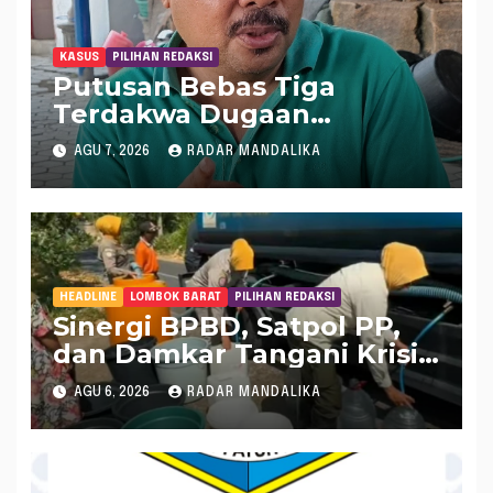
KASUS
PILIHAN REDAKSI
Putusan Bebas Tiga
Terdakwa Dugaan
Gratifikasi Dana “Siluman”
AGU 7, 2026
RADAR MANDALIKA
DPRD NTB, Najamudin
Sebut Putusan Hakim
Aneh dan Ganjil, Bakal
Lapor Hakim Tipikor
Mataram ke MA
HEADLINE
LOMBOK BARAT
PILIHAN REDAKSI
Sinergi BPBD, Satpol PP,
dan Damkar Tangani Krisis
Air Bersih di Lobar
AGU 6, 2026
RADAR MANDALIKA