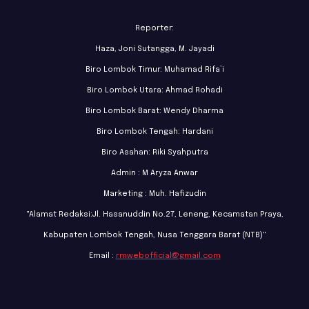
Reporter:
Haza, Joni Sutangga, M. Jayadi
Biro Lombok Timur: Muhamad Rifa’i
Biro Lombok Utara: Ahmad Rohadi
Biro Lombok Barat: Wendy Dharma
Biro Lombok Tengah: Hardani
Biro Asahan: Riki Syahputra
Admin : M Aryza Anwar
Marketing : Muh. Hafizudin
"Alamat Redaksi:Jl. Hasanuddin No.27, Leneng, Kecamatan Praya,
Kabupaten Lombok Tengah, Nusa Tenggara Barat (NTB)"
Email :
rmwebofficial@gmail.com