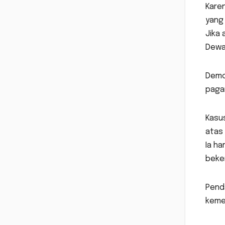
Karen
yang 
Jika 
Dewa
Demok
pagar
Kasus
atas 
Ia ha
beker
Penda
kemer