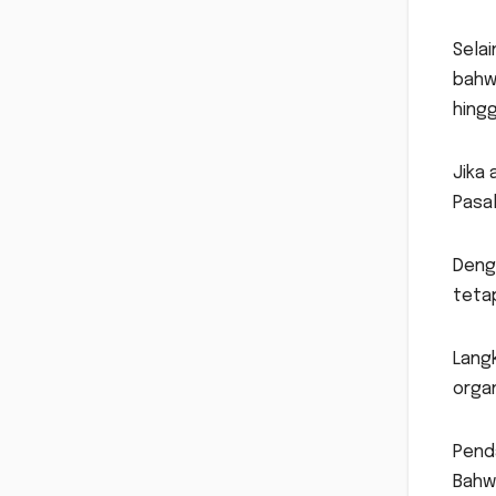
Selai
bahw
hingg
Jika
Pasa
Denga
tetap
Langk
organ
Penda
Bahw