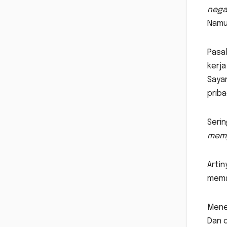
nega
Namun
Pasal
kerja
Sayan
priba
Serin
memp
Artin
memas
Mene
Dan 