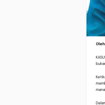
Oleh
KASU
bukan
Keti
membe
mana
Dala