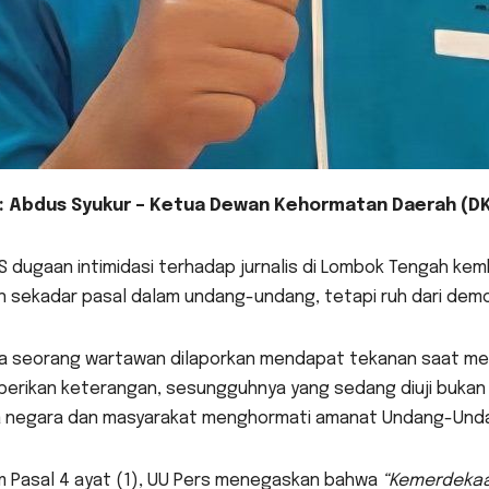
: Abdus Syukur – Ketua Dewan Kehormatan Daerah (DK
S dugaan intimidasi terhadap jurnalis di Lombok Tengah ke
 sekadar pasal dalam undang-undang, tetapi ruh dari demokr
ka seorang wartawan dilaporkan mendapat tekanan saat meli
rikan keterangan, sesungguhnya yang sedang diuji bukan ha
 negara dan masyarakat menghormati amanat Undang-Undan
m Pasal 4 ayat (1), UU Pers menegaskan bahwa
“Kemerdekaa