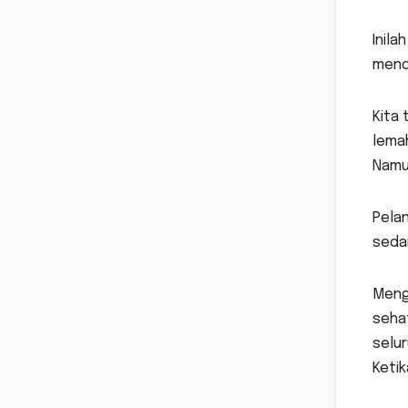
Inila
mend
Kita
lemah
Namun
Pelan
sedan
Meng
sehat
selu
Keti