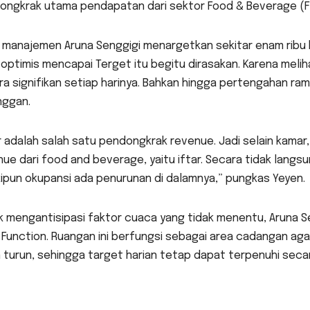
ongkrak utama pendapatan dari sektor Food & Beverage (F
k manajemen Aruna Senggigi menargetkan sekitar enam ribu 
 optimis mencapai Terget itu begitu dirasakan. Karena mel
a signifikan setiap harinya. Bahkan hingga pertengahan ra
nggan.
ar adalah salah satu pendongkrak revenue. Jadi selain kam
ue dari food and beverage, yaitu iftar. Secara tidak langs
ipun okupansi ada penurunan di dalamnya,” pungkas Yeyen.
 mengantisipasi faktor cuaca yang tidak menentu, Aruna Se
i Function. Ruangan ini berfungsi sebagai area cadangan a
 turun, sehingga target harian tetap dapat terpenuhi seca