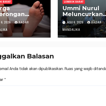
K BARAT
LOMBOK BARAT
rga
Ummi Nurul
gerongan
Meluncurkan
temukan
Gerakan
6, 2026
RADAR
AGU 6, 2026
RADAR
inggal saat
Menanam Cab
rum Ikan di
Tangani Inflas
LIKA
MANDALIKA
ngai
ggalkan Balasan
email Anda tidak akan dipublikasikan.
Ruas yang wajib ditand
ar
*