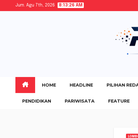
Skip
Jum. Agu 7th, 2026
8:13:27 AM
to
content
HOME
HEADLINE
PILIHAN RED
PENDIDIKAN
PARIWISATA
FEATURE
LOMB