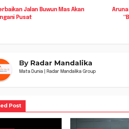
vigasi
rbaikan Jalan Buwun Mas Akan
Aruna
angani Pusat
“
s
By
Radar Mandalika
Mata Dunia | Radar Mandalika Group
ted Post