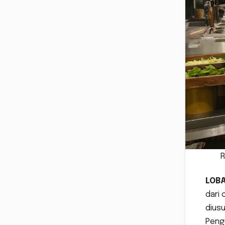
R
LOB
dari 
dius
Peng