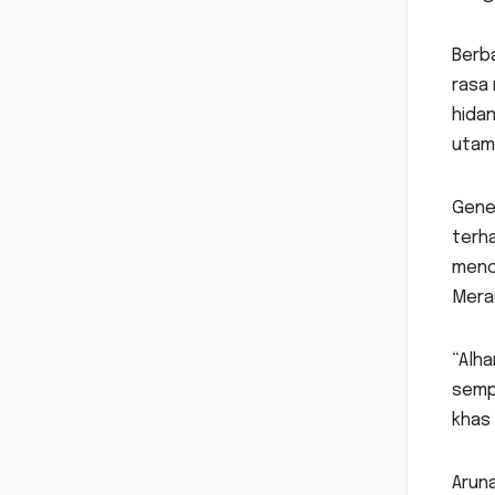
Berba
rasa 
hidan
utam
Gene
terha
menc
Mera
“Alha
semp
khas 
Aruna