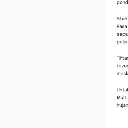
pend
Piha
Rasa
secar
pela
“Ift
reven
mesk
Untuk
Mult
hujan