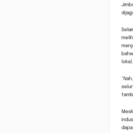
Jimba
dija
Selai
meli
menj
bahw
lokal.
“Nah,
selur
tamb
Meski
indu
dapa