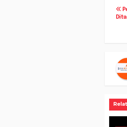
Na
Pe
Dit
po
Rela