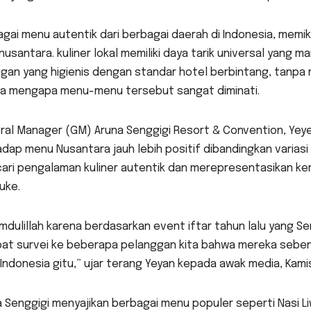
gai menu autentik dari berbagai daerah di Indonesia, memi
nusantara. kuliner lokal memiliki daya tarik universal ya
gan yang higienis dengan standar hotel berbintang, tanpa m
a mengapa menu-menu tersebut sangat diminati.
ral Manager (GM) Aruna Senggigi Resort & Convention, Ye
dap menu Nusantara jauh lebih positif dibandingkan variasi 
ari pengalaman kuliner autentik dan merepresentasikan ke
uke.
mdulillah karena berdasarkan event iftar tahun lalu yang Ser
at survei ke beberapa pelanggan kita bahwa mereka seben
Indonesia gitu,” ujar terang Yeyan kepada awak media, Kamis
 Senggigi menyajikan berbagai menu populer seperti Nasi L