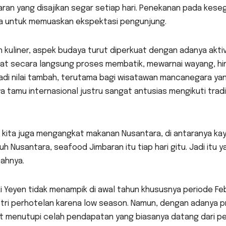
ran yang disajikan segar setiap hari. Penekanan pada kese
ga untuk memuaskan ekspektasi pengunjung.
n kuliner, aspek budaya turut diperkuat dengan adanya aktiv
hat secara langsung proses membatik, mewarnai wayang, hin
adi nilai tambah, terutama bagi wisatawan mancanegara ya
a tamu internasional justru sangat antusias mengikuti tra
 kita juga mengangkat makanan Nusantara, di antaranya kayak
uh Nusantara, seafood Jimbaran itu tiap hari gitu. Jadi itu
ahnya.
 Yeyen tidak menampik di awal tahun khususnya periode Feb
stri perhotelan karena low season. Namun, dengan adanya p
t menutupi celah pendapatan yang biasanya datang dari pe