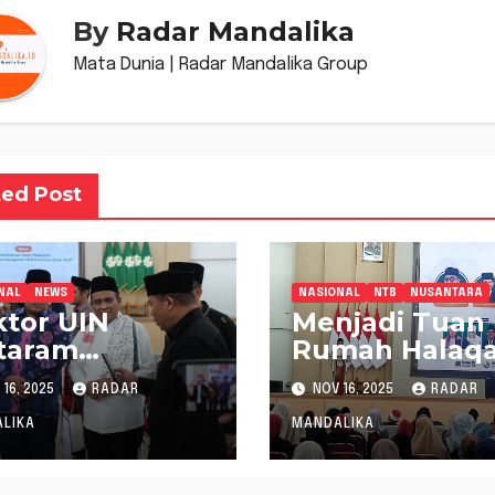
By
Radar Mandalika
Mata Dunia | Radar Mandalika Group
ted Post
NAL
NEWS
NASIONAL
NTB
NUSANTARA
tor UIN
Menjadi Tuan
taram
Rumah Halaq
esiasi
Penguatan
16, 2025
RADAR
NOV 16, 2025
RADAR
adiran Negara
Kelembagaan
tuk Pesantren
Ditjen Pesant
LIKA
MANDALIKA
UIN Mataram
Launching Pu