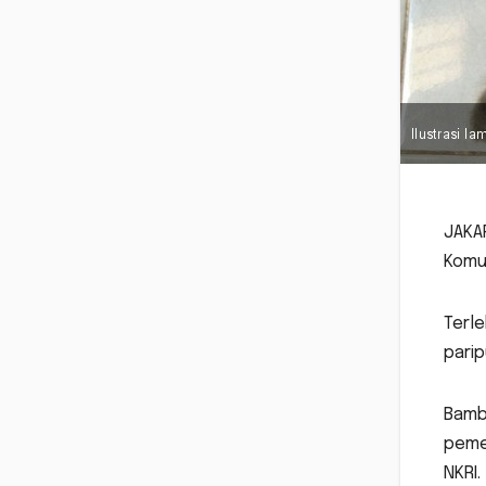
JAKAR
Komun
Terle
parip
Bamb
peme
NKRI.