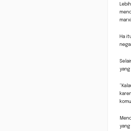
Lebih
menc
marx
Ha it
negar
Selai
yang
“Kal
karen
komun
Menc
yang 