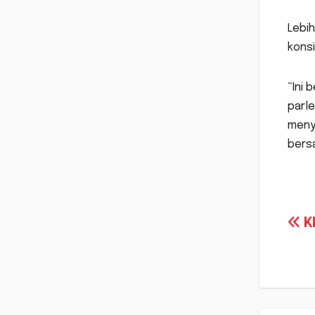
Lebi
konsi
“Ini 
parl
menya
bers
Na
KP
po