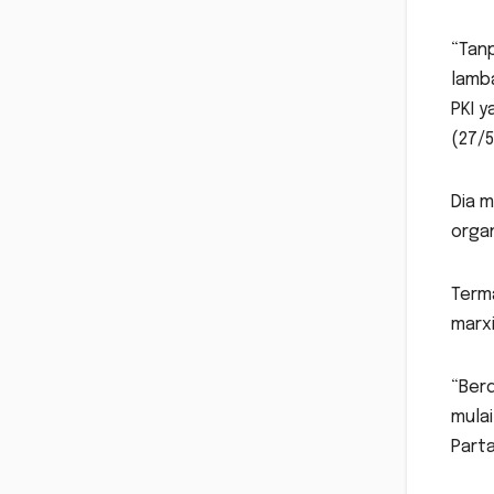
“Tanp
lamb
PKI 
(27/5
Dia 
organ
Term
marxi
“Berd
mulai
Parta