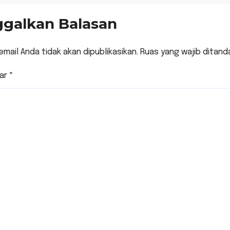
Studi Naskah 
ggalkan Balasan
Pesantren
(Pustunastren
email Anda tidak akan dipublikasikan.
Ruas yang wajib ditand
ar
*