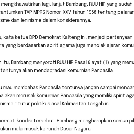
 mengkhawatirkan lagi, lanjut Bambang, RUU HIP yang sudah di
antumkan TAP MPRS Nomor: XXV tahun 1966 tentang pelaran
isme dan leninisme dalam konsiderannya.
u, kata ketua DPD Demokrat Kalteng ini, menjadi pertanyaan
a yang berdasarkan spirit agama juga menolak ajaran komu
n itu, Bambang menyoroti RUU HIP Pasal 6 ayat (1) yang mema
 tentunya akan mendegradasi kemurnian Pancasila.
au mau membahas Pancasila tentunya jangan sampai mencamp
a akan merusak kemurnian Pancasila yang memiliki spirit aga
isme,” tutur politikus asal Kalimantan Tengah ini.
ermati kondisi tersebut, Bambang mengharapkan semua pi
akan mulai masuk ke ranah Dasar Negara.