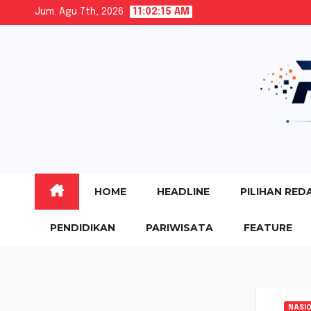
Skip
Jum. Agu 7th, 2026
11:02:17 AM
to
content
HOME
HEADLINE
PILIHAN RED
PENDIDIKAN
PARIWISATA
FEATURE
NASI