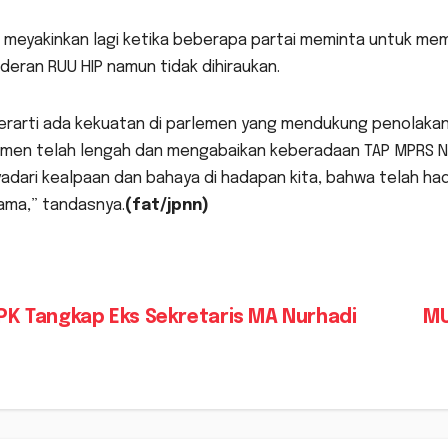
h meyakinkan lagi ketika beberapa partai meminta untuk me
deran RUU HIP namun tidak dihiraukan.
berarti ada kekuatan di parlemen yang mendukung penolakan 
emen telah lengah dan mengabaikan keberadaan TAP MPRS No:
dari kealpaan dan bahaya di hadapan kita, bahwa telah hadi
ama,” tandasnya.
(fat/jpnn)
vigasi
K Tangkap Eks Sekretaris MA Nurhadi
MU
s