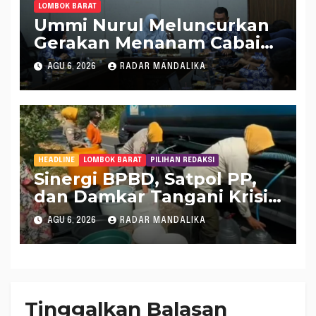
LOMBOK BARAT
Ummi Nurul Meluncurkan
Gerakan Menanam Cabai
Tangani Inflasi
AGU 6, 2026
RADAR MANDALIKA
HEADLINE
LOMBOK BARAT
PILIHAN REDAKSI
Sinergi BPBD, Satpol PP,
dan Damkar Tangani Krisis
Air Bersih di Lobar
AGU 6, 2026
RADAR MANDALIKA
Tinggalkan Balasan