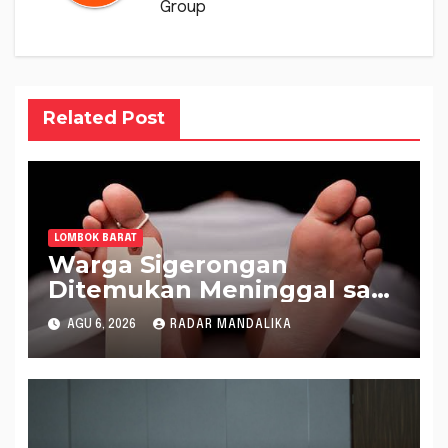
Group
Related Post
LOMBOK BARAT
Warga Sigerongan
Ditemukan Meninggal saat
Setrum Ikan di Sungai
AGU 6, 2026
RADAR MANDALIKA