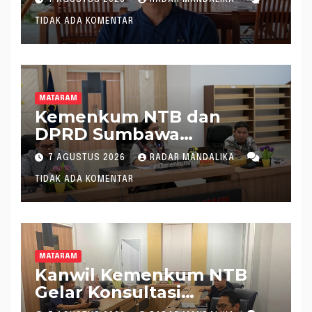
7 AGUSTUS 2026
RADAR MANDALIKA
TIDAK ADA KOMENTAR
MATARAM
Kemenkum NTB dan
DPRD Sumbawa
Mantapkan Rencana
7 AGUSTUS 2026
RADAR MANDALIKA
Pembentukan 8 Raperda
TIDAK ADA KOMENTAR
Inisiatif
MATARAM
Kanwil Kemenkum NTB
Gelar Konsultasi
Penghitungan Kebutuhan