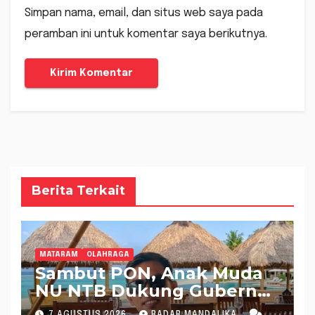
Simpan nama, email, dan situs web saya pada
peramban ini untuk komentar saya berikutnya.
Berita Terkait
MATARAM
OLAHRAGA
Sambut PON, Anak Muda
NU NTB Dukung Gubernur
Pimpin KONI NTB