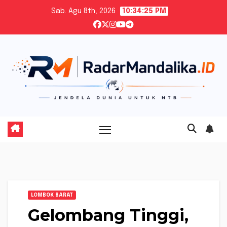
Skip
Sab. Agu 8th, 2026
10:34:26 PM
to
content
LOMBOK BARAT
Gelombang Tinggi,