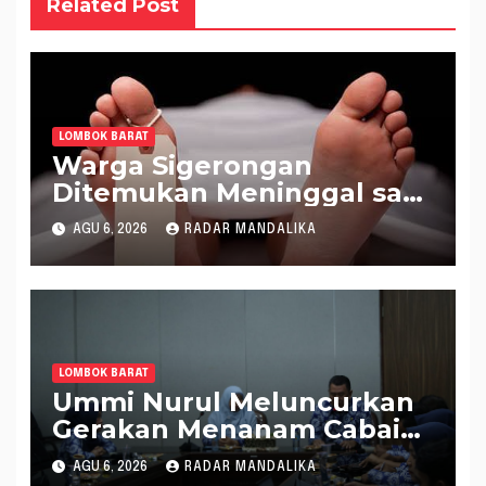
Related Post
LOMBOK BARAT
Warga Sigerongan
Ditemukan Meninggal saat
Setrum Ikan di Sungai
AGU 6, 2026
RADAR MANDALIKA
LOMBOK BARAT
Ummi Nurul Meluncurkan
Gerakan Menanam Cabai
Tangani Inflasi
AGU 6, 2026
RADAR MANDALIKA