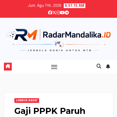
Skip
Jum. Agu 7th, 2026
6:51:16 AM
to
content
LOMBOK BARAT
Gaji PPPK Paruh