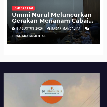
LOMBOK BARAT
Ummi Nurul Meluncurkan
Gerakan Menanam Cabai
Tangani Inflasi
6 AGUSTUS 2026
RADAR MANDALIKA
TIDAK ADA KOMENTAR