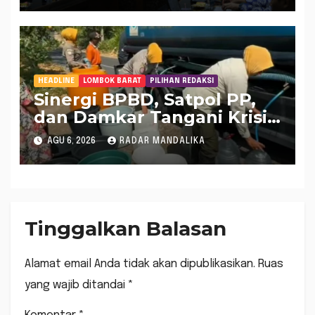
HEADLINE
LOMBOK BARAT
PILIHAN REDAKSI
Sinergi BPBD, Satpol PP,
dan Damkar Tangani Krisis
Air Bersih di Lobar
AGU 6, 2026
RADAR MANDALIKA
Tinggalkan Balasan
Alamat email Anda tidak akan dipublikasikan.
Ruas
yang wajib ditandai
*