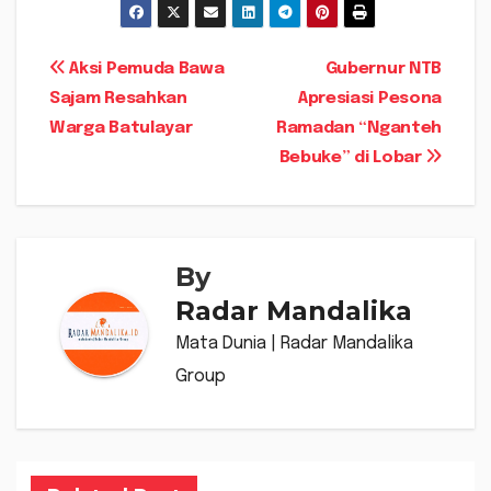
Navigasi
Aksi Pemuda Bawa
Gubernur NTB
Sajam Resahkan
Apresiasi Pesona
pos
Warga Batulayar
Ramadan “Nganteh
Bebuke” di Lobar
By
Radar Mandalika
Mata Dunia | Radar Mandalika
Group