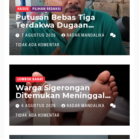
KASUS
PILIHAN REDAKSI
Putusan Bebas Tiga
Terdakwa Dugaan
Gratifikasi Dana “Siluman”
7 AGUSTUS 2026
RADAR MANDALIKA
DPRD NTB, Najamudin
TIDAK ADA KOMENTAR
Sebut Putusan Hakim
Aneh dan Ganjil, Bakal
Lapor Hakim Tipikor
Mataram ke MA
LOMBOK BARAT
Warga Sigerongan
Ditemukan Meninggal
saat Setrum Ikan di
6 AGUSTUS 2026
RADAR MANDALIKA
Sungai
TIDAK ADA KOMENTAR