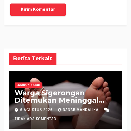
Berita Terkait
LOMBOK BARAT
Warga Sigerongan
Ditemukan Meninggal
saat Setrum Ikan di
6 AGUSTUS 2026
RADAR MANDALIKA
Sungai
TIDAK ADA KOMENTAR