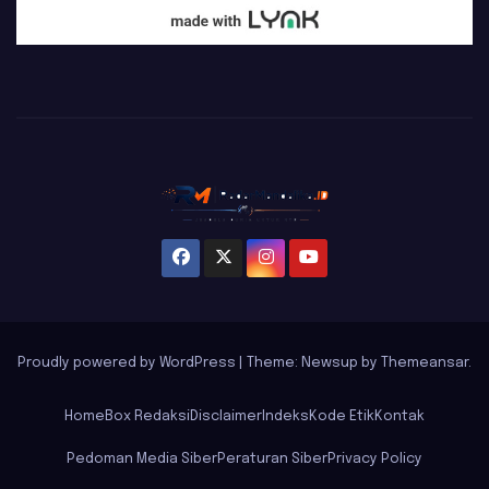
Proudly powered by WordPress
|
Theme: Newsup by
Themeansar
.
Home
Box Redaksi
Disclaimer
Indeks
Kode Etik
Kontak
Pedoman Media Siber
Peraturan Siber
Privacy Policy