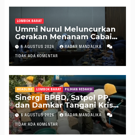
LOMBOK BARAT
Ummi Nurul Meluncurkan
Gerakan Menanam Cabai
Tangani Inflasi
6 AGUSTUS 2026
RADAR MANDALIKA
TIDAK ADA KOMENTAR
HEADLINE
LOMBOK BARAT
PILIHAN REDAKSI
Sinergi BPBD, Satpol PP,
dan Damkar Tangani Krisis
Air Bersih di Lobar
6 AGUSTUS 2026
RADAR MANDALIKA
TIDAK ADA KOMENTAR