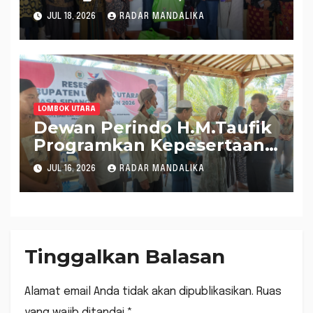
Amerta Salurkan 100 Paket
JUL 18, 2026
RADAR MANDALIKA
Sembako
LOMBOK UTARA
Dewan Perindo H.M.Taufik
Programkan Kepesertaan
BPJS Ketenagakerjaan
JUL 16, 2026
RADAR MANDALIKA
Bagi Warga
Tinggalkan Balasan
Alamat email Anda tidak akan dipublikasikan.
Ruas
yang wajib ditandai
*