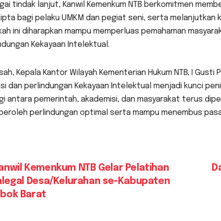
gai tindak lanjut, Kanwil Kemenkum NTB berkomitmen memb
ipta bagi pelaku UMKM dan pegiat seni, serta melanjutkan k
kah ini diharapkan mampu memperluas pemahaman masyara
ndungan Kekayaan Intelektual.
sah, Kepala Kantor Wilayah Kementerian Hukum NTB, I Gust
asi dan perlindungan Kekayaan Intelektual menjadi kunci pen
gi antara pemerintah, akademisi, dan masyarakat terus dipe
eroleh perlindungan optimal serta mampu menembus pasar
vigasi
nwil Kemenkum NTB Gelar Pelatihan
D
alegal Desa/Kelurahan se-Kabupaten
s
bok Barat