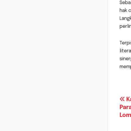
Seba
hak c
Lang
perli
Terpi
liter
siner
memp
Na
Ka
Par
po
Lom