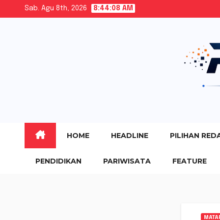
Skip
Sab. Agu 8th, 2026
8:44:09 AM
to
content
HOME
HEADLINE
PILIHAN RED
PENDIDIKAN
PARIWISATA
FEATURE
MATA