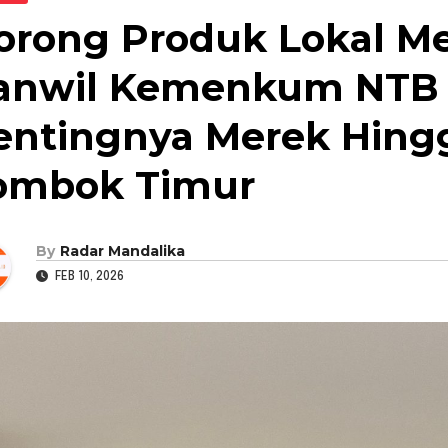
orong Produk Lokal Me
anwil Kemenkum NTB S
entingnya Merek Hingg
ombok Timur
By
Radar Mandalika
FEB 10, 2026