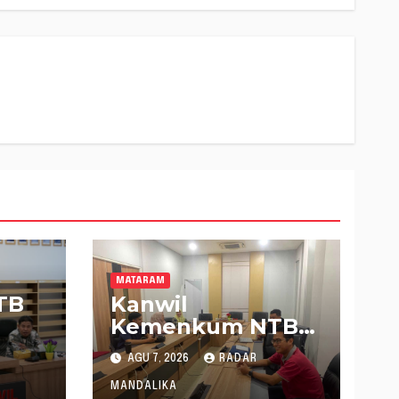
MATARAM
TB
Kanwil
Kemenkum NTB
Gelar Konsultasi
AGU 7, 2026
RADAR
Penghitungan
Kebutuhan
MANDALIKA