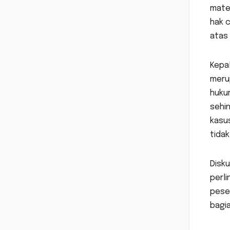
mater
hak 
atas 
Kepa
meru
huku
sehi
kasu
tidak
Disku
perli
pese
bagia