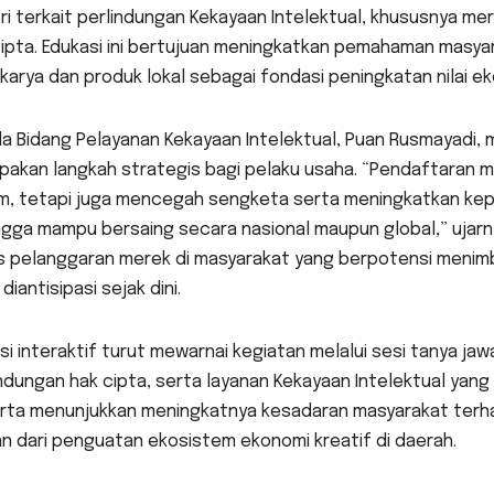
i terkait perlindungan Kekayaan Intelektual, khususnya mer
cipta. Edukasi ini bertujuan meningkatkan pemahaman masy
karya dan produk lokal sebagai fondasi peningkatan nilai ek
la Bidang Pelayanan Kekayaan Intelektual, Puan Rusmayadi
pakan langkah strategis bagi pelaku usaha. “Pendaftaran 
m, tetapi juga mencegah sengketa serta meningkatkan kep
ngga mampu bersaing secara nasional maupun global,” ujarn
s pelanggaran merek di masyarakat yang berpotensi menimb
 diantisipasi sejak dini.
si interaktif turut mewarnai kegiatan melalui sesi tanya j
ndungan hak cipta, serta layanan Kekayaan Intelektual yan
rta menunjukkan meningkatnya kesadaran masyarakat terha
n dari penguatan ekosistem ekonomi kreatif di daerah.