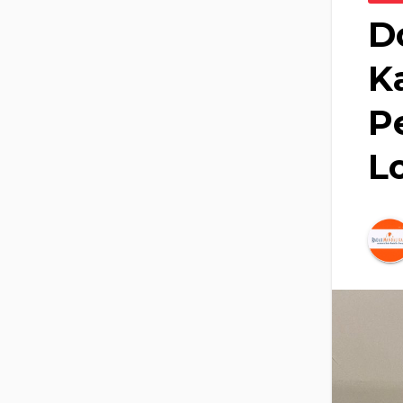
D
K
P
L