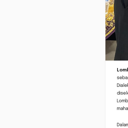
Lomb
sebag
Diale
disel
Lombo
maha
Dala