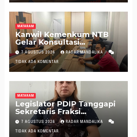
MATARAM
Kanwil Kemenkum NTB
Gelar Konsultasi
Penghitungan Kebutuhan
7 AGUSTUS 2026
RADAR MANDALIKA
Formasi JF Perancang
TIDAK ADA KOMENTAR
Peraturan Perundang-
undangan
MATARAM
Legislator PDIP Tanggapi
Sekretaris Fraksi
Demokrat : WTP Bukan
7 AGUSTUS 2026
RADAR MANDALIKA
Tameng Menolak Audit
TIDAK ADA KOMENTAR
Dana Pergeseran BTT Rp