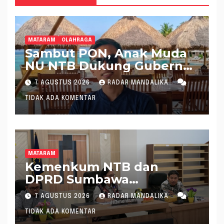
MATARAM
OLAHRAGA
Sambut PON, Anak Muda
NU NTB Dukung Gubernur
Pimpin KONI NTB
7 AGUSTUS 2026
RADAR MANDALIKA
TIDAK ADA KOMENTAR
MATARAM
Kemenkum NTB dan
DPRD Sumbawa
Mantapkan Rencana
7 AGUSTUS 2026
RADAR MANDALIKA
Pembentukan 8 Raperda
TIDAK ADA KOMENTAR
Inisiatif