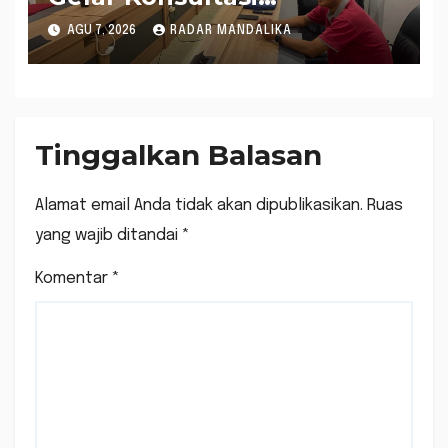
Penghitungan Kebutuhan
AGU 7, 2026
RADAR MANDALIKA
Formasi JF Perancang
Peraturan Perundang-
undangan
Tinggalkan Balasan
Alamat email Anda tidak akan dipublikasikan.
Ruas
yang wajib ditandai
*
Komentar
*