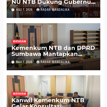
NU NTB Dukung Gubernur
Pimpin KONI NTB
AGU 7, 2026
RADAR MANDALIKA
MATARAM
Kemenkum NTB dan DPRD
Sumbawa Mantapkan
Rencana Pembentukan 8
AGU 7, 2026
RADAR MANDALIKA
Raperda Inisiatif
MATARAM
Kanwil Kemenkum NTB
Gelar Konsultasi