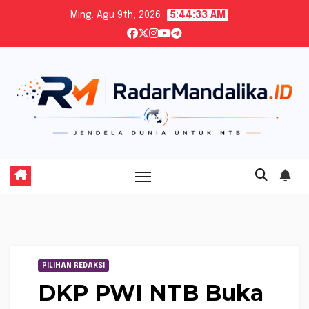
Skip
Ming. Agu 9th, 2026
5:44:34 AM
to
content
PILIHAN REDAKSI
DKP PWI NTB Buka