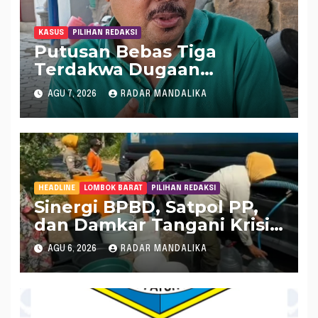
KASUS
PILIHAN REDAKSI
Putusan Bebas Tiga
Terdakwa Dugaan
Gratifikasi Dana “Siluman”
AGU 7, 2026
RADAR MANDALIKA
DPRD NTB, Najamudin
Sebut Putusan Hakim
Aneh dan Ganjil, Bakal
Lapor Hakim Tipikor
Mataram ke MA
HEADLINE
LOMBOK BARAT
PILIHAN REDAKSI
Sinergi BPBD, Satpol PP,
dan Damkar Tangani Krisis
Air Bersih di Lobar
AGU 6, 2026
RADAR MANDALIKA