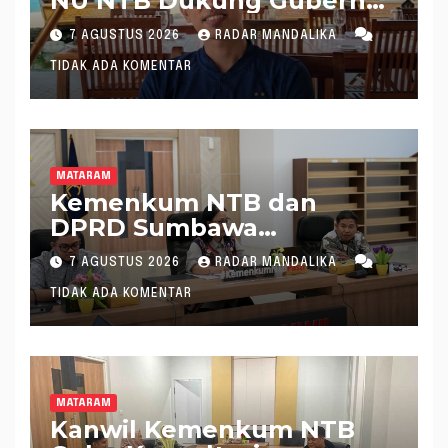
NU NTB Dukung Gubernur
Pimpin KONI NTB
7 AGUSTUS 2026
RADAR MANDALIKA
TIDAK ADA KOMENTAR
MATARAM
Kemenkum NTB dan
DPRD Sumbawa
Mantapkan Rencana
7 AGUSTUS 2026
RADAR MANDALIKA
Pembentukan 8 Raperda
TIDAK ADA KOMENTAR
Inisiatif
MATARAM
Kanwil Kemenkum NTB