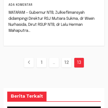
ADA KOMENTAR
MATARAM – Gubernur NTB, Zulkieflimansyah
didampingi Direktur RSJ Mutiara Sukma, dr Wiwin
Nurhasida, Dirut RSUP NTB, dr Lalu Herman
Mahaputra…
Paginasi
1
…
12
13
pos
Berita Terkait