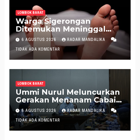
LOMBOK BARAT
Warga Sigerongan
Ditemukan Meninggal
saat Setrum Ikan di
6 AGUSTUS 2026
RADAR MANDALIKA
Sungai
TIDAK ADA KOMENTAR
LOMBOK BARAT
Ummi Nurul Meluncurkan
Gerakan Menanam Cabai
Tangani Inflasi
6 AGUSTUS 2026
RADAR MANDALIKA
TIDAK ADA KOMENTAR