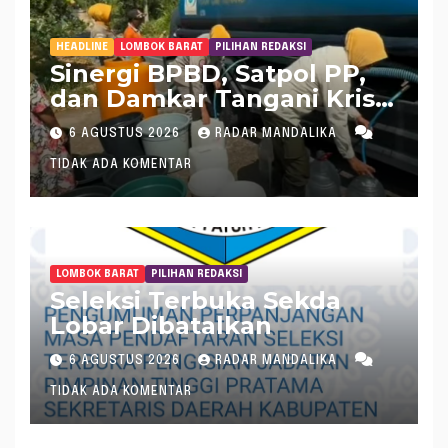
HEADLINE
LOMBOK BARAT
PILIHAN REDAKSI
Sinergi BPBD, Satpol PP,
dan Damkar Tangani Krisis
Air Bersih di Lobar
6 AGUSTUS 2026
RADAR MANDALIKA
TIDAK ADA KOMENTAR
LOMBOK BARAT
PILIHAN REDAKSI
Seleksi Terbuka Sekda
Lobar Dibatalkan
6 AGUSTUS 2026
RADAR MANDALIKA
TIDAK ADA KOMENTAR