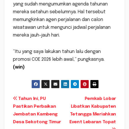
yang sudah mengumumkan agenda tahunan
mereka setahun sebelumnya. Hal tersebut
memungkinkan agen perjalanan dan calon
wisatawan untuk mengunci jadwal perjalanan
mereka jauh-jauh hari.
“Itu yang saya lakukan tahun lalu dengan
promosi COE 2026 lebih awal,” pungkasnya.
(win)
Navigasi
Tahun Ini, PU
Pemkab Lobar
Pastikan Perbaikan
Libatkan Kabupaten
pos
Jembatan Kambeng
Tetangga Meriahkan
Desa Sekotong Timur
Event Lebaran Topat