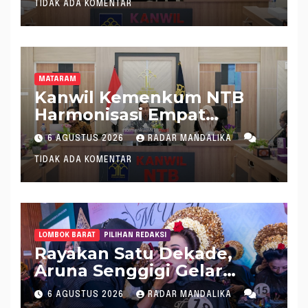
TIDAK ADA KOMENTAR
Harmonisasi Regulasi
MATARAM
Kanwil Kemenkum NTB
Harmonisasi Empat
Rapergub untuk Perkuat
6 AGUSTUS 2026
RADAR MANDALIKA
Kepastian Hukum di NTB
TIDAK ADA KOMENTAR
LOMBOK BARAT
PILIHAN REDAKSI
Rayakan Satu Dekade,
Aruna Senggigi Gelar
Aruna Makeup Artist
6 AGUSTUS 2026
RADAR MANDALIKA
Competition 2026