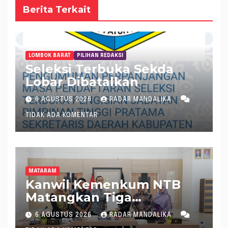
Berita Terkait
LOMBOK BARAT
PILIHAN REDAKSI
Seleksi Terbuka Sekda
Lobar Dibatalkan
6 AGUSTUS 2026
RADAR MANDALIKA
TIDAK ADA KOMENTAR
MATARAM
Kanwil Kemenkum NTB
Matangkan Tiga
Rancangan Perbup
6 AGUSTUS 2026
RADAR MANDALIKA
Sumbawa Barat melalui