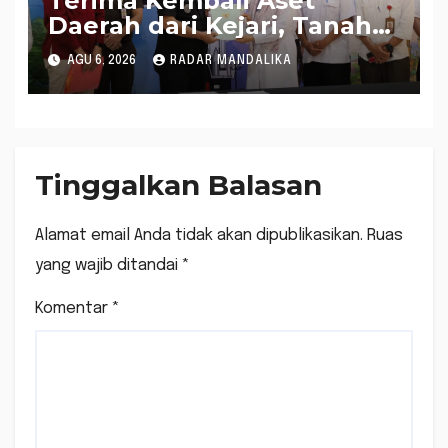
Terima Kembali Aset
Daerah dari Kejari, Tanah
Pecatu Bagek Polak Siap
AGU 6, 2026
RADAR MANDALIKA
Disewakan
Tinggalkan Balasan
Alamat email Anda tidak akan dipublikasikan.
Ruas
yang wajib ditandai
*
Komentar
*