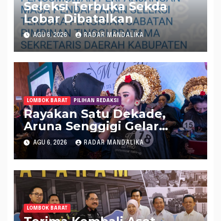
Seleksi Terbuka Sekda
Lobar Dibatalkan
AGU 6, 2026
RADAR MANDALIKA
LOMBOK BARAT
PILIHAN REDAKSI
Rayakan Satu Dekade,
Aruna Senggigi Gelar
Aruna Makeup Artist
AGU 6, 2026
RADAR MANDALIKA
Competition 2026
LOMBOK BARAT