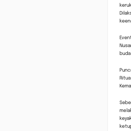
keruk
Dila
keena
Even
Nusan
buday
Punca
Ritua
Kema
Sebel
mela
keyak
ketup