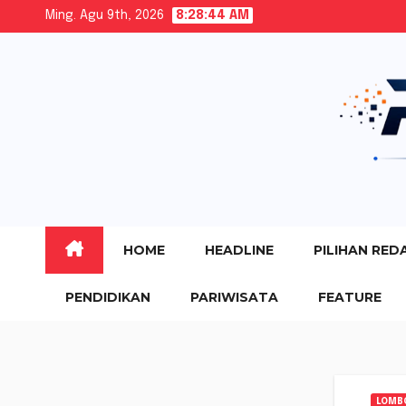
Skip
Ming. Agu 9th, 2026
8:28:46 AM
to
content
HOME
HEADLINE
PILIHAN RED
PENDIDIKAN
PARIWISATA
FEATURE
LOMB