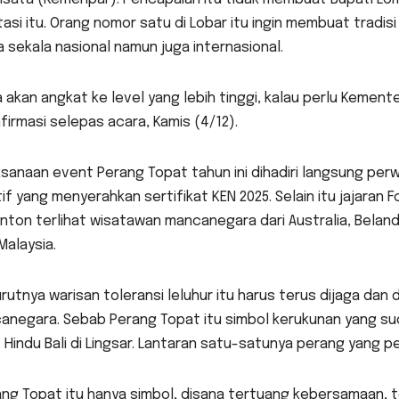
asi itu. Orang nomor satu di Lobar itu ingin membuat tradisi
 sekala nasional namun juga internasional.
 akan angkat ke level yang lebih tinggi, kalau perlu Kement
firmasi selepas acara, Kamis (4/12).
sanaan event Perang Topat tahun ini dihadiri langsung per
if yang menyerahkan sertifikat KEN 2025. Selain itu jajaran F
nton terlihat wisatawan mancanegara dari Australia, Belan
 Malaysia.
utnya warisan toleransi leluhur itu harus terus dijaga dan 
anegara. Sebab Perang Topat itu simbol kerukunan yang sud
Hindu Bali di Lingsar. Lantaran satu-satunya perang yang 
ng Topat itu hanya simbol, disana tertuang kebersamaan, 