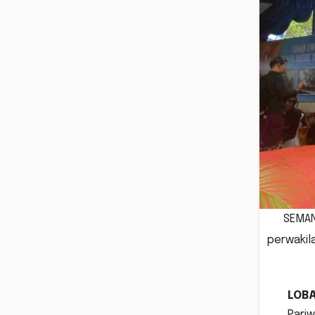
SEMAN
perwakil
LOB
Pariw