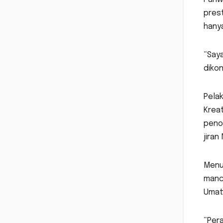
prest
hanya
“Saya
dikon
Pelak
Kreat
peno
jiran
Menur
manc
Umat 
“Pera