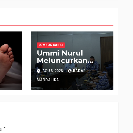
LOMBOK BARAT
Ummi Nurul
Meluncurkan
Gerakan
AGU 6, 2026
RADAR
at
Menanam Cabai
i
Tangani Inflasi
MANDALIKA
ai
*