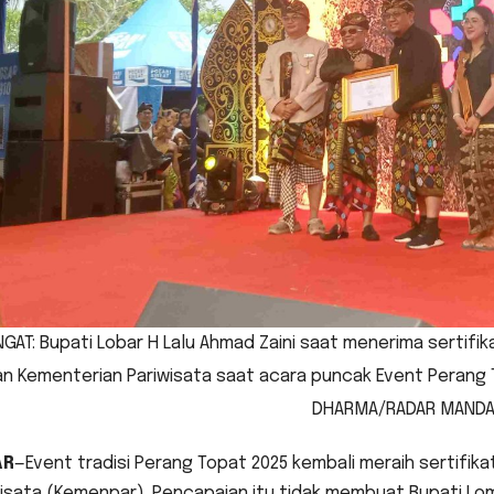
GAT: Bupati Lobar H Lalu Ahmad Zaini saat menerima sertifika
an Kementerian Pariwisata saat acara puncak Event Perang T
DHARMA/RADAR MANDA
AR
—Event tradisi Perang Topat 2025 kembali meraih sertifik
isata (Kemenpar). Pencapaian itu tidak membuat Bupati Lom