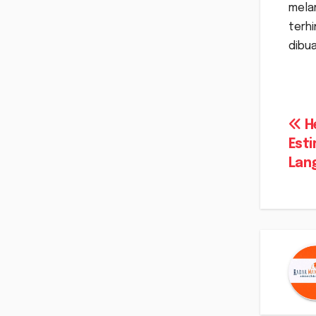
mela
terhi
dibua
Na
He
Esti
po
Lang