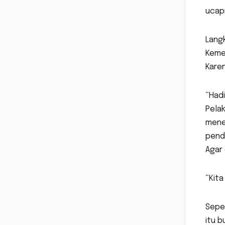
ucap
Lang
Kemen
Karen
“Hadi
Pela
mene
penda
Agar 
“Kita
Seper
itu 