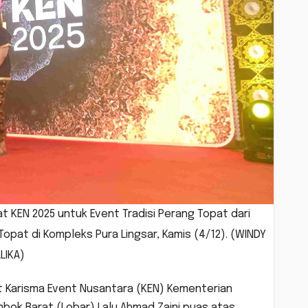
t KEN 2025 untuk Event Tradisi Perang Topat dari
opat di Kompleks Pura Lingsar, Kamis (4/12). (WINDY
LIKA)
at Karisma Event Nusantara (KEN) Kementerian
bok Barat (Lobar) Lalu Ahmad Zaini puas atas