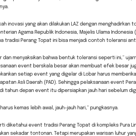
nya.
kah inovasi yang akan dilakukan LAZ dengan menghadirkan 
terian Agama Republik Indonesia, Majelis Ulama Indonesia (M
a tradisi Perang Topat ini bisa menjadi contoh toleransi an
r dan menyaksikan bahwa bentuk toleransi seperti ini,” ujarn
ksanaan event berskala besar akan membuat efek besar jug
kankan setiap event yang digelar di Lobar harus memberika
patan Asli Daerah (PAD). Sehingga pelaksanaan event Perang
di tahun depan event itu dipersiapkan jauh hari sebelum dig
 harus kemas lebih awal, jauh-jauh hari,” pungkasnya.
ti diketahui event tradisi Perang Topat di kompleks Pura L
bukan sekadar tontonan. Tetapi merupakan warisan luhur ya