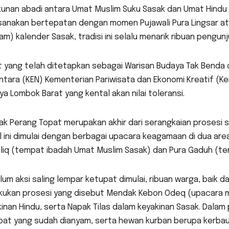
unan abadi antara Umat Muslim Suku Sasak dan Umat Hindu S
ksanakan bertepatan dengan momen Pujawali Pura Lingsar a
m) kalender Sasak, tradisi ini selalu menarik ribuan pengu
t yang telah ditetapkan sebagai Warisan Budaya Tak Benda
tara (KEN) Kementerian Pariwisata dan Ekonomi Kreatif (Ke
a Lombok Barat yang kental akan nilai toleransi.
k Perang Topat merupakan akhir dari serangkaian prosesi s
l ini dimulai dengan berbagai upacara keagamaan di dua are
liq (tempat ibadah Umat Muslim Sasak) dan Pura Gaduh (tem
um aksi saling lempar ketupat dimulai, ribuan warga, baik da
kukan prosesi yang disebut Mendak Kebon Odeq (upacara me
inan Hindu, serta Napak Tilas dalam keyakinan Sasak. Dalam p
at yang sudah dianyam, serta hewan kurban berupa kerbau, di