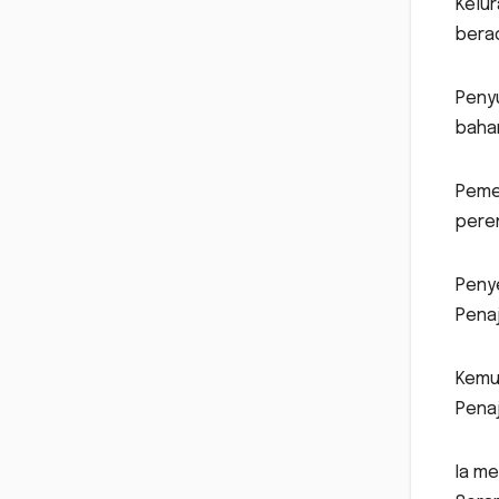
Kelur
berad
Peny
bahar
Peme
pere
Peny
Penaj
Kemu
Pena
Ia me