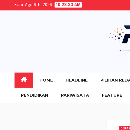
Skip
Kam. Agu 6th, 2026
10:23:35 AM
to
content
HOME
HEADLINE
PILIHAN RED
PENDIDIKAN
PARIWISATA
FEATURE
DERA