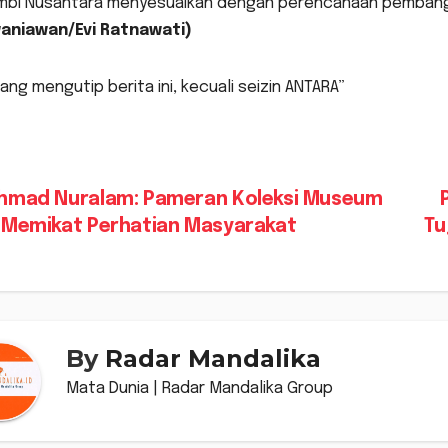
mbi Nusantara menyesuaikan dengan perencanaan pembang
aniawan/Evi Ratnawati)
rang mengutip berita ini, kecuali seizin ANTARA”
vigasi
hmad Nuralam: Pameran Koleksi Museum
 Memikat Perhatian Masyarakat
Tu
s
By
Radar Mandalika
Mata Dunia | Radar Mandalika Group