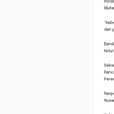
modal
Muham
“Keb
dan j
Banda
Kelur
Seba
Ranc
Pere
Ranpe
Nusan