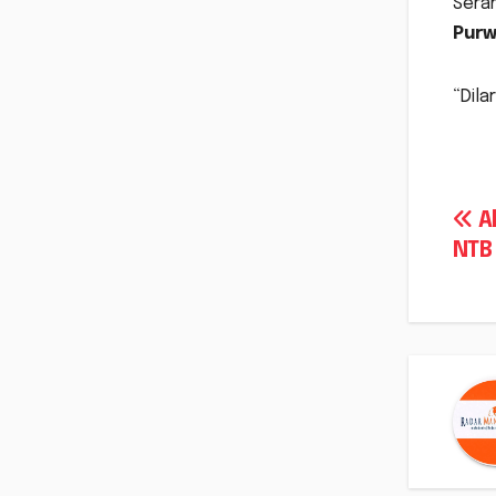
Sera
Purw
“Dila
Na
A
NTB
po