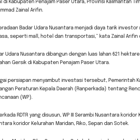
 di Kabupaten Penajam Paser Utara, Provinsi Kalimantan Tim
mad Zainal Arifin.
eradaan Badar Udara Nusantara menjadi daya tarik invest
asa, seperti mall, hotel dan transportasi,” kata Zainal Arifin
r Udara Nusantara dibangun dengan luas lahan 621 hektare 
ahan Gersik di Kabupaten Penajam Paser Utara.
gai persiapan menyambut investasi tersebut, Pemerintah 
angan Peraturan Kepala Daerah (Ranperkada) tentang Renca
ncanaan (WP).
rkada RDTR yang disusun, WP III Serambi Nusantara koridor
tara koridor Kelurahan Maridan, Riko, Sepan dan Sotek.