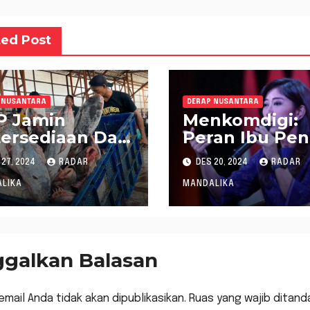
ted Post
 NUSANTARA
DERAP NUSANTARA
P Jamin
Menkomdigi:
ersediaan Dan
Peran Ibu Pen
tu Ikan Untuk
dalam Mengat
27, 2024
RADAR
DES 20, 2024
RADAR
al-Tahun Baru
Penggunaan
Internet Anak
LIKA
MANDALIKA
ggalkan Balasan
email Anda tidak akan dipublikasikan.
Ruas yang wajib ditand