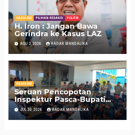
HEADLINE
PILIHAN REDAKSI
POLITIK
H. Iron : Jangan Bawa
Gerindra ke Kasus LAZ
AGU 3, 2026
RADAR MANDALIKA
HEADLINE
Seruan Pencopotan
Inspektur Pasca-Bupati
Lobar OTT Kian Gencar
JUL 30, 2026
RADAR MANDALIKA