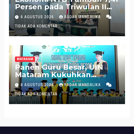
Persen pada Triwulan II
2026, Tertinggi Kedua
6 AGUSTUS 2026
RADAR MANDALIKA
Nasional
TIDAK ADA KOMENTAR
MATARAM
Panen Guru Besar, UIN
Mataram Kukuhkan
Profesor ke 72 dan 73
6 AGUSTUS 2026
RADAR MANDALIKA
TIDAK ADA KOMENTAR