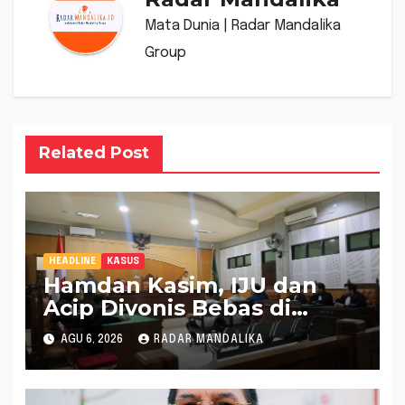
Mata Dunia | Radar Mandalika
Group
Related Post
HEADLINE
KASUS
Hamdan Kasim, IJU dan
Acip Divonis Bebas di
Kasus Dugaan Gratifikasi
AGU 6, 2026
RADAR MANDALIKA
DPRD NTB, Kuasa Hukum:
Putusan Bersifat Final