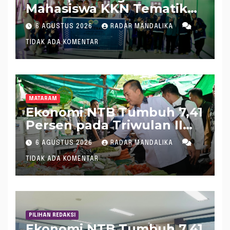
Mahasiswa KKN Tematik
Universitas Mataram
6 AGUSTUS 2026
RADAR MANDALIKA
Dampingi UMKM Gula
TIDAK ADA KOMENTAR
Merah Kelapa Desa Salut
Menuju Pangan Aman dan
Bersertifikat PIRT
MATARAM
Ekonomi NTB Tumbuh 7,41
Persen pada Triwulan II
2026, Tertinggi Kedua
6 AGUSTUS 2026
RADAR MANDALIKA
Nasional
TIDAK ADA KOMENTAR
PILIHAN REDAKSI
Ekonomi NTB Tumbuh 7,41