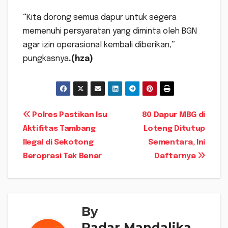
“Kita dorong semua dapur untuk segera
memenuhi persyaratan yang diminta oleh BGN
agar izin operasional kembali diberikan,”
pungkasnya
.(hza)
Navigasi
Polres Pastikan Isu
80 Dapur MBG di
Aktifitas Tambang
Loteng Ditutup
pos
Ilegal di Sekotong
Sementara, Ini
Beroprasi Tak Benar
Daftarnya
By
Radar Mandalika